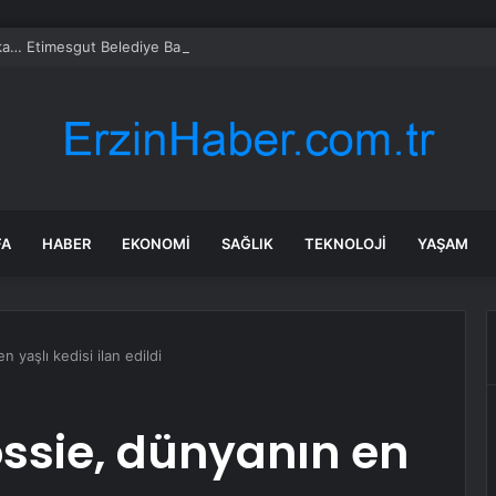
a… Etimesgut Belediye Başkanı Erdal Beşikçioğlu tutuklandı
FA
HABER
EKONOMI
SAĞLIK
TEKNOLOJI
YAŞAM
 yaşlı kedisi ilan edildi
ossie, dünyanın en