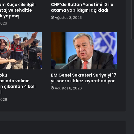
m Küçük ile ilgili
CHP’de Butlan Yönetimi 12 ile
ntaj ve tehditle
atama yapıldığını açıkladı
ık yapmış
Ağustos 8, 2026
2026
oku
BM Genel Sekreteri Suriye’yi 17
sında valinin
yıl sonra ilk kez ziyaret ediyor
 çıkarılan 4 koli
Ağustos 8, 2026
i
2026