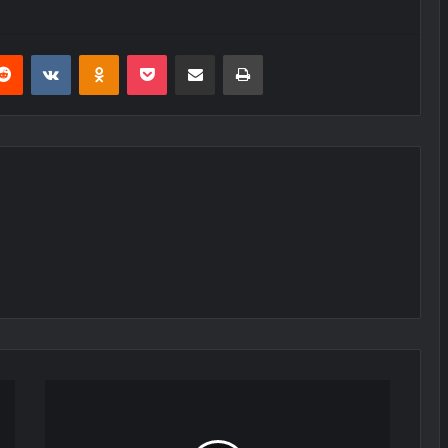
erest
Reddit
VKontakte
Odnoklassniki
Pocket
E-Posta ile paylaş
Yazdır