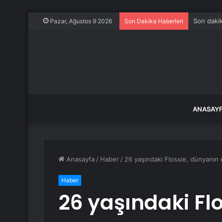
Son dakik
Pazar, Ağustos 9 2026
Son Dakika Haberleri
ANASAY
Anasayfa
/
Haber
/
26 yaşındaki Flossie, dünyanın en
Haber
26 yaşındaki Fl