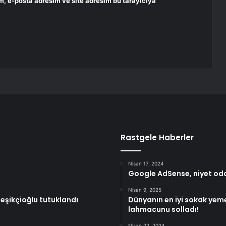
m, e-posta adresim ve site adresim bu tarayıcıya
Rastgele Haberler
Nisan 17, 2024
Google AdSense, niyet odak
Nisan 9, 2025
eşikçioğlu tutuklandı
Dünyanın en iyi sokak yemeğ
lahmacunu solladı!
Nisan 22, 2024