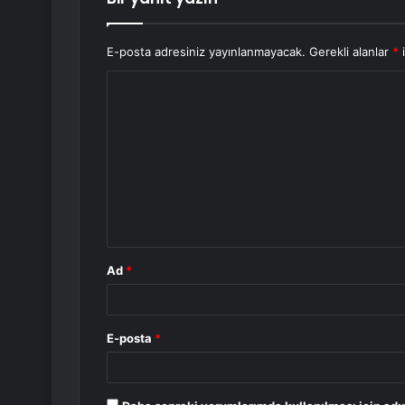
E-posta adresiniz yayınlanmayacak.
Gerekli alanlar
*
i
Y
o
r
u
m
*
Ad
*
E-posta
*