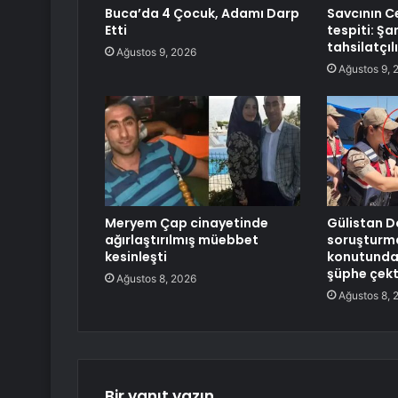
Buca’da 4 Çocuk, Adamı Darp
Savcının Ce
Etti
tespiti: Şa
tahsilatçıl
Ağustos 9, 2026
Ağustos 9, 
Meryem Çap cinayetinde
Gülistan D
ağırlaştırılmış müebbet
soruşturma
kesinleşti
konutundan
şüphe çekt
Ağustos 8, 2026
Ağustos 8, 
Bir yanıt yazın