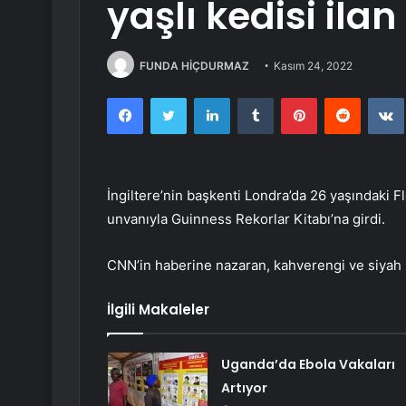
yaşlı kedisi ilan
FUNDA HİÇDURMAZ
Kasım 24, 2022
Facebook
Twitter
LinkedIn
Tumblr
Pinterest
Reddit
İngiltere’nin başkenti Londra’da 26 yaşındaki Fl
unvanıyla Guinness Rekorlar Kitabı’na girdi.
CNN’in haberine nazaran, kahverengi ve siyah re
İlgili Makaleler
Uganda’da Ebola Vakaları
Artıyor