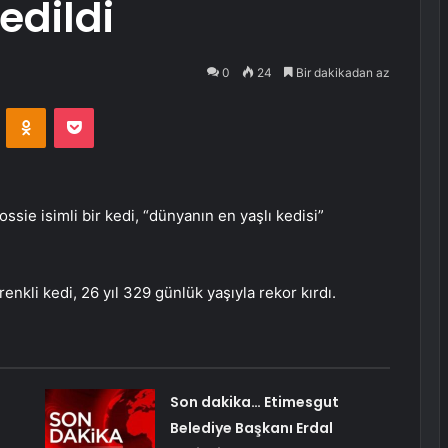
 edildi
0
24
Bir dakikadan az
VKontakte
Odnoklassniki
Pocket
ossie isimli bir kedi, “dünyanın en yaşlı kedisi”
nkli kedi, 26 yıl 329 günlük yaşıyla rekor kırdı.
Son dakika… Etimesgut
Belediye Başkanı Erdal