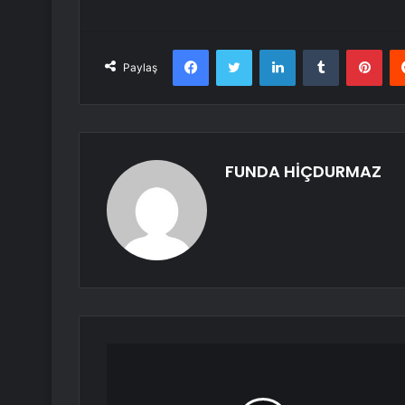
Facebook
Twitter
LinkedIn
Tumblr
Pint
Paylaş
FUNDA HİÇDURMAZ