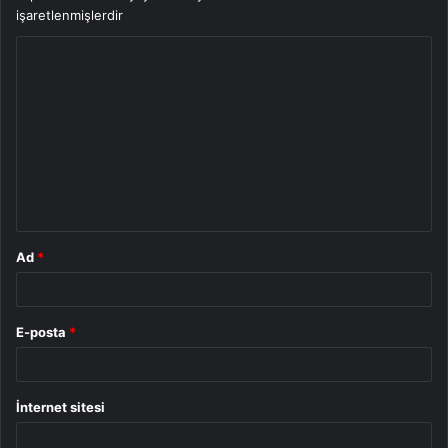
işaretlenmişlerdir
Y
o
r
u
m
*
Ad
*
E-posta
*
İnternet sitesi