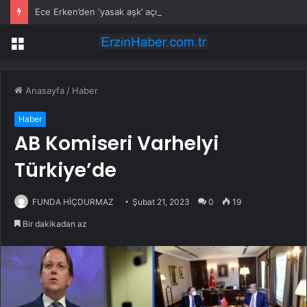
Ece Erken’den ‘yasak aşk’ açıklaması: Hukuki yollara başvuruyor
Menü
Anasayfa
/
Haber
Haber
AB Komiseri Varhelyi
Türkiye’de
FUNDA HİÇDURMAZ
Şubat 21, 2023
0
19
Bir dakikadan az