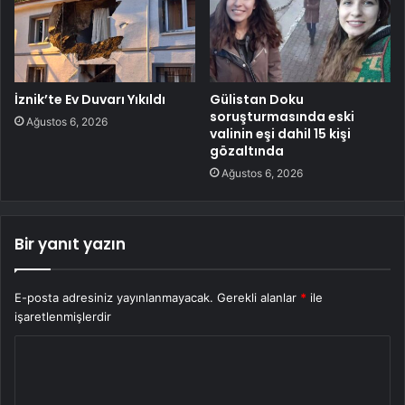
İznik’te Ev Duvarı Yıkıldı
Gülistan Doku
soruşturmasında eski
Ağustos 6, 2026
valinin eşi dahil 15 kişi
gözaltında
Ağustos 6, 2026
Bir yanıt yazın
E-posta adresiniz yayınlanmayacak.
Gerekli alanlar
*
ile
işaretlenmişlerdir
Y
o
r