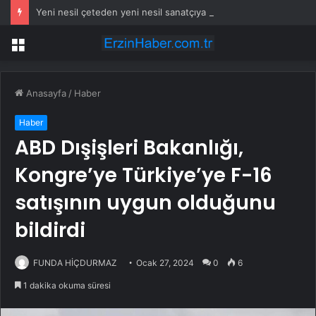
Yeni nesil çeteden yeni nesil sanatçıya suikast planı
Menü
Anasayfa
/
Haber
Haber
ABD Dışişleri Bakanlığı,
Kongre’ye Türkiye’ye F-16
satışının uygun olduğunu
bildirdi
FUNDA HİÇDURMAZ
Ocak 27, 2024
0
6
1 dakika okuma süresi