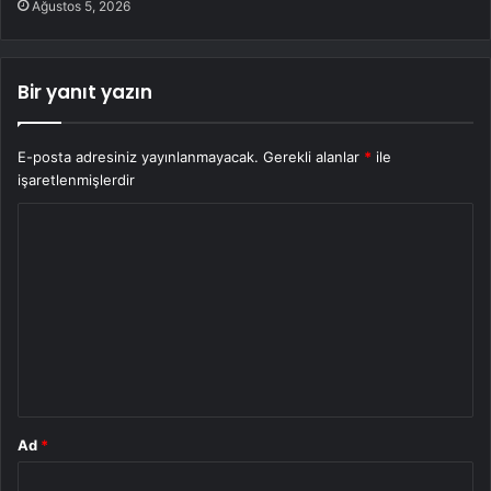
Ağustos 5, 2026
Bir yanıt yazın
E-posta adresiniz yayınlanmayacak.
Gerekli alanlar
*
ile
işaretlenmişlerdir
Y
o
r
u
m
*
Ad
*