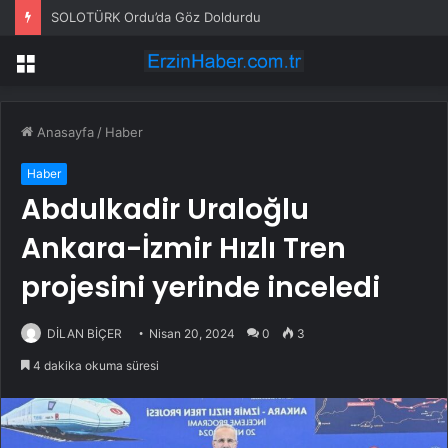
SOLOTÜRK Ordu’da Göz Doldurdu
Menü
Anasayfa
/
Haber
Haber
Abdulkadir Uraloğlu
Ankara-İzmir Hızlı Tren
projesini yerinde inceledi
DİLAN BİÇER
Nisan 20, 2024
0
3
4 dakika okuma süresi