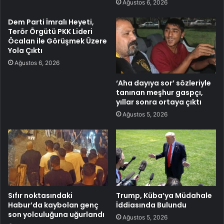
Ağustos 6, 2026
Dem Parti İmralı Heyeti,
Terör Örgütü PKK Lideri
Öcalan ile Görüşmek Üzere
Yola Çıktı
Ağustos 6, 2026
‘Aha dayıya sor’ sözleriyle
tanınan meşhur gaspçı,
yıllar sonra ortaya çıktı
Ağustos 5, 2026
Sıfır noktasındaki
Trump, Küba’ya Müdahale
Habur’da kaybolan genç
İddiasında Bulundu
son yolculuğuna uğurlandı
Ağustos 5, 2026