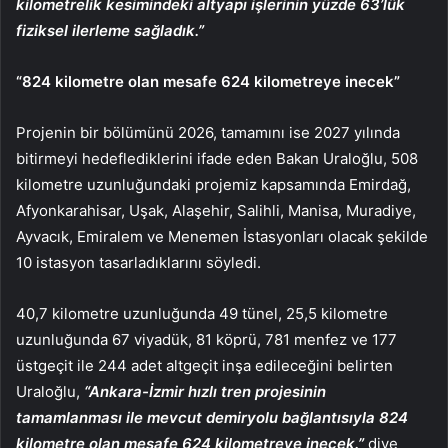
kilometrelik kesimindeki altyapı işlerinin yüzde 63’lük
fiziksel ilerleme sağladık.”
“824 kilometre olan mesafe 624 kilometreye inecek”
Projenin bir bölümünü 2026, tamamını ise 2027 yılında
bitirmeyi hedeflediklerini ifade eden Bakan Uraloğlu, 508
kilometre uzunluğundaki projemiz kapsamında Emirdağ,
Afyonkarahisar, Uşak, Alaşehir, Salihli, Manisa, Muradiye,
Ayvacık, Emiralem ve Menemen İstasyonları olacak şekilde
10 istasyon tasarladıklarını söyledi.
40,7 kilometre uzunluğunda 49 tünel, 25,5 kilometre
uzunluğunda 67 viyadük, 81 köprü, 781 menfez ve 177
üstgeçit ile 244 adet altgeçit inşa edileceğini belirten
Uraloğlu,
“Ankara-İzmir hızlı tren projesinin
tamamlanması ile mevcut demiryolu bağlantısıyla 824
kilometre olan mesafe 624 kilometreye inecek.”
diye