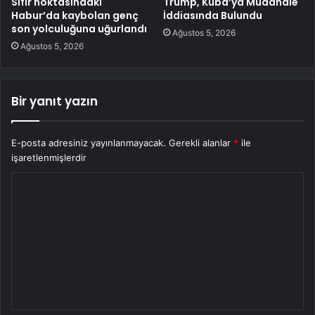
Sıfır noktasındaki
Trump, Küba’ya Müdahale
Habur’da kaybolan genç
İddiasında Bulundu
son yolculuğuna uğurlandı
Ağustos 5, 2026
Ağustos 5, 2026
Bir yanıt yazın
E-posta adresiniz yayınlanmayacak.
Gerekli alanlar
*
ile
işaretlenmişlerdir
Y
o
r
u
m
*