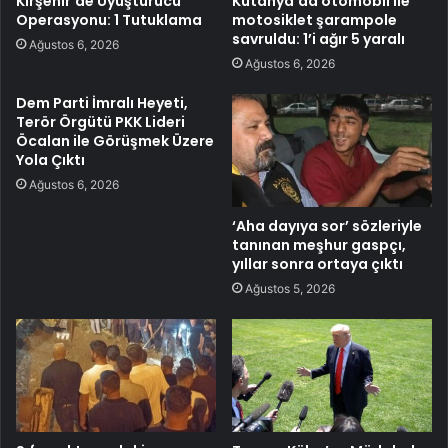
Kırşehir’de Uyuşturucu
Kütahya’da otomobil ile
Operasyonu: 1 Tutuklama
motosiklet şarampole
savruldu: 1’i ağır 5 yaralı
Ağustos 6, 2026
Ağustos 6, 2026
Dem Parti İmralı Heyeti,
Terör Örgütü PKK Lideri
Öcalan ile Görüşmek Üzere
Yola Çıktı
Ağustos 6, 2026
‘Aha dayıya sor’ sözleriyle
tanınan meşhur gaspçı,
yıllar sonra ortaya çıktı
Ağustos 5, 2026