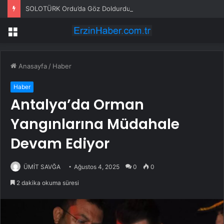
SOLOTÜRK Ordu’da Göz Doldurdu
Menü
Anasayfa
/
Haber
Haber
Antalya’da Orman
Yangınlarına Müdahale
Devam Ediyor
ÜMİT SAVĞA
Ağustos 4, 2025
0
0
2 dakika okuma süresi