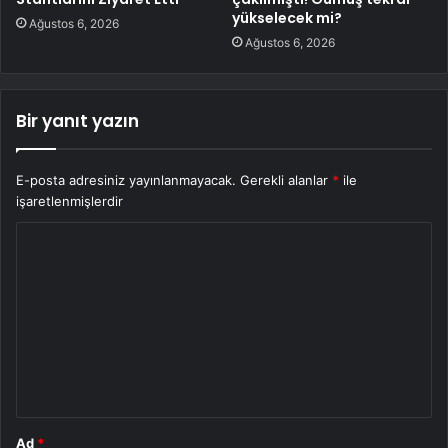
yükselecek mi?
Ağustos 6, 2026
Ağustos 6, 2026
Bir yanıt yazın
E-posta adresiniz yayınlanmayacak.
Gerekli alanlar
*
ile
işaretlenmişlerdir
Y
o
r
u
m
*
Ad
*