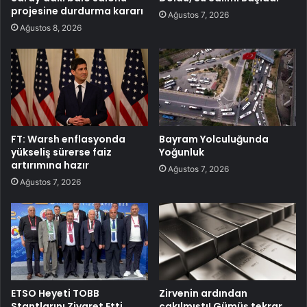
projesine durdurma kararı
Ağustos 7, 2026
Ağustos 8, 2026
FT: Warsh enflasyonda
Bayram Yolculuğunda
yükseliş sürerse faiz
Yoğunluk
artırımına hazır
Ağustos 7, 2026
Ağustos 7, 2026
ETSO Heyeti TOBB
Zirvenin ardından
Stantlarını Ziyaret Etti
çakılmıştı! Gümüş tekrar