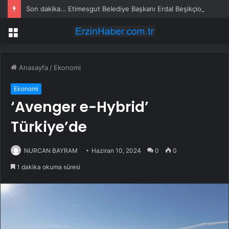
Son dakika… Etimesgut Belediye Başkanı Erdal Beşikçioğlu tutuklandı
Menü
Anasayfa
/
Ekonomi
Ekonomi
‘Avenger e-Hybrid’
Türkiye’de
NURCAN BAYRAM
Haziran 10, 2024
0
0
1 dakika okuma süresi