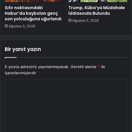
Sıfır noktasındaki
Trump, Küba’ya Müdahale
Habur’da kaybolan genç
İddiasında Bulundu
son yolculuğuna uğurlandı
Ağustos 5, 2026
Ağustos 5, 2026
Bir yanıt yazın
E-posta adresiniz yayınlanmayacak.
Gerekli alanlar
*
ile
işaretlenmişlerdir
Y
o
r
u
m
*