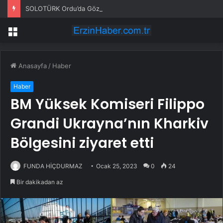
SOLOTÜRK Ordu’da Göz Doldurdu
Menü
Anasayfa
/
Haber
Haber
BM Yüksek Komiseri Filippo
Grandi Ukrayna’nın Kharkiv
Bölgesini ziyaret etti
FUNDA HİÇDURMAZ
Ocak 25, 2023
0
24
Bir dakikadan az