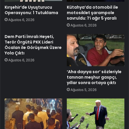
Kırşehir’de Uyuşturucu
Kütahya’da otomobil ile
Operasyonu: 1 Tutuklama
motosiklet şarampole
savruldu: 1’i ağır 5 yaralı
Ağustos 6, 2026
Ağustos 6, 2026
Dem Parti İmralı Heyeti,
Terör Örgütü PKK Lideri
Öcalan ile Görüşmek Üzere
Yola Çıktı
Ağustos 6, 2026
‘Aha dayıya sor’ sözleriyle
tanınan meşhur gaspçı,
yıllar sonra ortaya çıktı
Ağustos 5, 2026