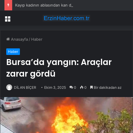
Kayıp kadının ablasından kan donduran sözler: Kardeşimi kavurma yaptılar
Menü
Anasayfa
/
Haber
Haber
Bursa’da yangın: Araçlar
zarar gördü
DİLAN BİÇER
Ekim 3, 2025
0
0
Bir dakikadan az