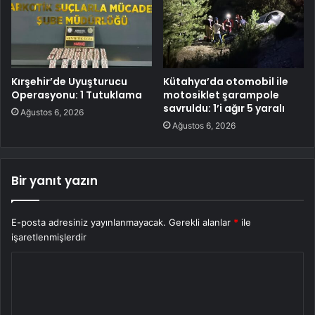
Kırşehir’de Uyuşturucu
Kütahya’da otomobil ile
Operasyonu: 1 Tutuklama
motosiklet şarampole
savruldu: 1’i ağır 5 yaralı
Ağustos 6, 2026
Ağustos 6, 2026
Bir yanıt yazın
E-posta adresiniz yayınlanmayacak.
Gerekli alanlar
*
ile
işaretlenmişlerdir
Y
o
r