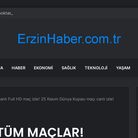
 noktasındaki Habur’da kaybolan genç son yolculuğuna uğurlandı
FA
HABER
EKONOMI
SAĞLIK
TEKNOLOJI
YAŞAM
lı Full HD maç izle! 25 Kasım Dünya Kupası maçı canlı izle!
! TÜM MAÇLAR!