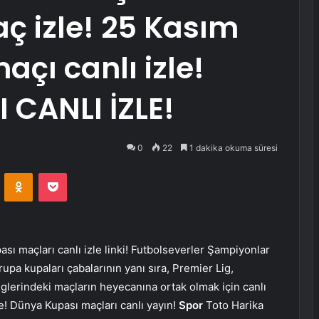
aç izle! 25 Kasım
çı canlı izle!
CANLI İZLE!
0
22
1 dakika okuma süresi
VKontakte
Odnoklassniki
Pocket
upası maçları canlı izle linki! Futbolseverler Şampiyonlar
upa kupaları çabalarının yanı sıra, Premier Lig,
glerindeki maçların heyecanına ortak olmak için canlı
zle! Dünya Kupası maçları canlı yayın!
Spor
Toto Harika