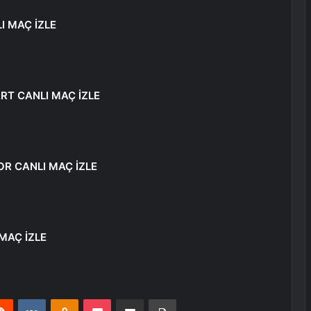
I MAÇ İZLE
RT CANLI MAÇ İZLE
OR CANLI MAÇ İZLE
MAÇ İZLE
erest
Reddit
VKontakte
Odnoklassniki
Pocket
E-Posta ile paylaş
Yazdır