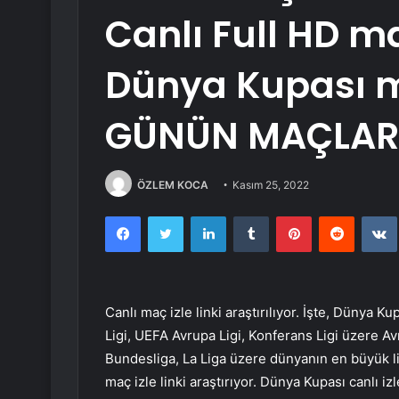
Canlı Full HD m
Dünya Kupası ma
GÜNÜN MAÇLARI 
ÖZLEM KOCA
Kasım 25, 2022
Facebook
Twitter
LinkedIn
Tumblr
Pinterest
Reddit
Canlı maç izle linki araştırılıyor. İşte, Dünya K
Ligi, UEFA Avrupa Ligi, Konferans Ligi üzere Avr
Bundesliga, La Liga üzere dünyanın en büyük li
maç izle linki araştırıyor. Dünya Kupası canlı i