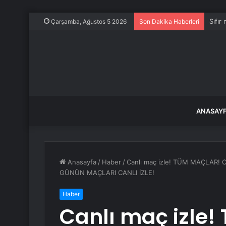
Sıfır
Çarşamba, Ağustos 5 2026
Son Dakika Haberleri
ANASAY
Anasayfa
/
Haber
/
Canlı maç izle! TÜM MAÇLAR! Can
GÜNÜN MAÇLARI CANLI İZLE!
Haber
Canlı maç izle