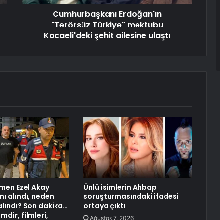
Cumhurbaşkanı Erdoğan'ın
"Terörsüz Türkiye" mektubu
Kocaeli'deki şehit ailesine ulaştı
men Ezel Akay
Ünlü isimlerin Ahbap
mı alındı, neden
soruşturmasındaki ifadesi
alındı? Son dakika…
ortaya çıktı
mdir, filmleri,
Ağustos 7, 2026