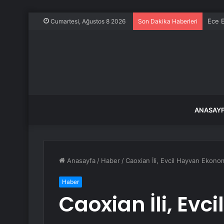
Ece E
Cumartesi, Ağustos 8 2026
Son Dakika Haberleri
ANASAY
Anasayfa
/
Haber
/
Caoxian İli, Evcil Hayvan Ekono
Haber
Caoxian İli, Evc