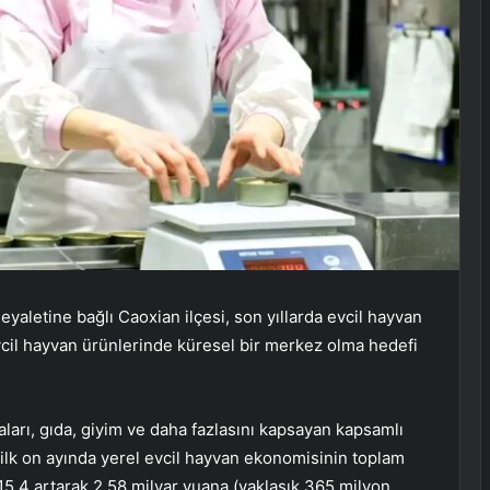
aletine bağlı Caoxian ilçesi, son yıllarda evcil hayvan
vcil hayvan ürünlerinde küresel bir merkez olma hedefi
arı, gıda, giyim ve daha fazlasını kapsayan kapsamlı
 ilk on ayında yerel evcil hayvan ekonomisinin toplam
5,4 artarak 2,58 milyar yuana (yaklaşık 365 milyon