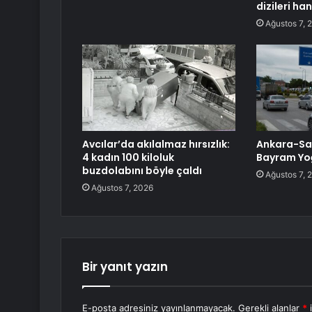
dizileri han
Ağustos 7, 
Avcılar’da akılalmaz hırsızlık:
Ankara-Sa
4 kadın 100 kiloluk
Bayram Yo
buzdolabını böyle çaldı
Ağustos 7, 
Ağustos 7, 2026
Bir yanıt yazın
E-posta adresiniz yayınlanmayacak.
Gerekli alanlar
*
i