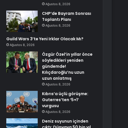
Ağustos 8, 2026
CHP’de Bayram Sonrası
Toplantı Planı
Ağustos 8, 2026
Guild Wars 3’te Yeni Irklar Olacak Mı?
Ağustos 8, 2026
Özgür Özel’in yıllar önce
söyledikleri yeniden
gündemde!
Kılıçdaroğlu’nu uzun
uzun anlatmış
Ağustos 8, 2026
Kıbrıs’a üçlü görüşme:
Guterres’ten ‘5+1’
vurgusu
Ağustos 8, 2026
Deniz suyunun içinden
çıktı: Dünyaya 50 bin yıl