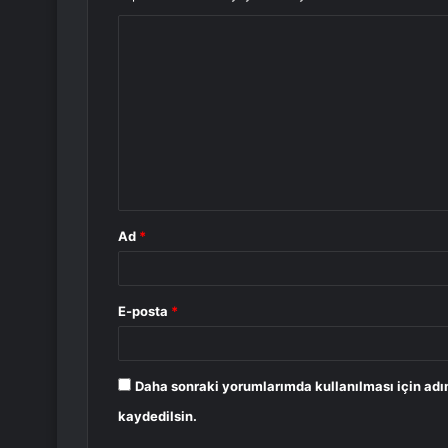
Y
o
r
u
m
*
Ad
*
E-posta
*
Daha sonraki yorumlarımda kullanılması için adı
kaydedilsin.