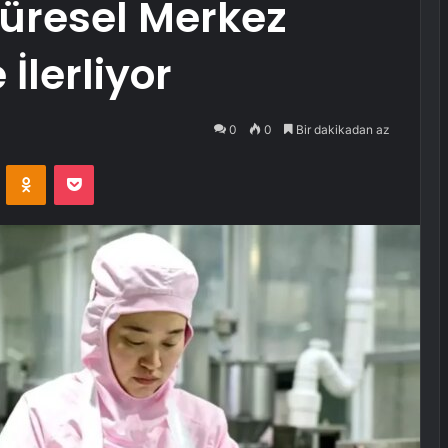
üresel Merkez
İlerliyor
0
0
Bir dakikadan az
VKontakte
Odnoklassniki
Pocket