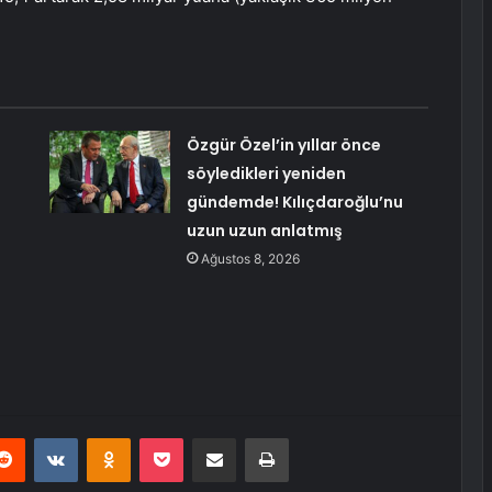
Özgür Özel’in yıllar önce
söyledikleri yeniden
gündemde! Kılıçdaroğlu’nu
uzun uzun anlatmış
Ağustos 8, 2026
erest
Reddit
VKontakte
Odnoklassniki
Pocket
E-Posta ile paylaş
Yazdır