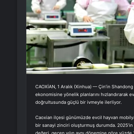
CAOXİAN, 1 Aralık (Xinhua) — Çin’in Shandong ey
ekonomisine yönelik planlarını hızlandırarak e
doğrultusunda güçlü bir ivmeyle ilerliyor.
Caoxian ilçesi günümüzde evcil hayvan mobilyal
bir sanayi zinciri oluşturmuş durumda. 2025’in
değeri, geçen yılın aynı dönemine göre yüzde 1