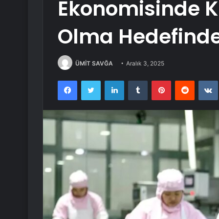
Ekonomisinde K
Olma Hedefinde 
ÜMİT SAVĞA
Aralık 3, 2025
Facebook
Twitter
LinkedIn
Tumblr
Pinterest
Reddit