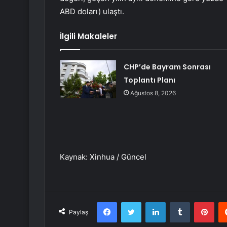
ABD doları) ulaştı.
İlgili Makaleler
CHP’de Bayram Sonrası
Toplantı Planı
Ağustos 8, 2026
Kaynak: Xinhua / Güncel
Facebook
Twitter
LinkedIn
Tumblr
Pint
Paylaş