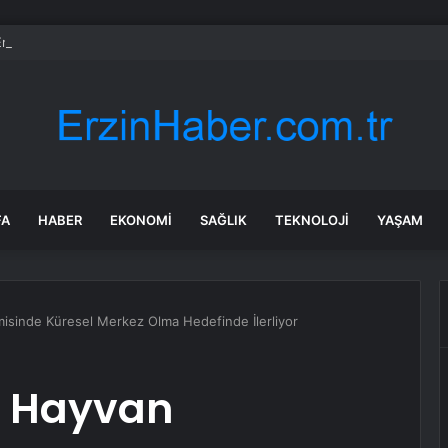
rken’den ‘yasak aşk’ açıklaması: Hukuki yollara başvuruyor
FA
HABER
EKONOMI
SAĞLIK
TEKNOLOJI
YAŞAM
misinde Küresel Merkez Olma Hedefinde İlerliyor
il Hayvan