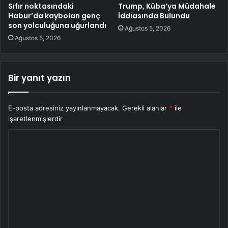
Sıfır noktasındaki
Trump, Küba’ya Müdahale
Habur’da kaybolan genç
İddiasında Bulundu
son yolculuğuna uğurlandı
Ağustos 5, 2026
Ağustos 5, 2026
Bir yanıt yazın
E-posta adresiniz yayınlanmayacak.
Gerekli alanlar
*
ile
işaretlenmişlerdir
Y
o
r
u
m
*