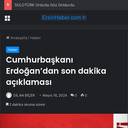
SOLOTÜRK Ordu’da Göz Doldurdu
Menü
Anasayfa
/
Haber
Haber
Cumhurbaşkanı
Erdoğan’dan son dakika
açıklaması
DİLAN BİÇER
Mayıs 16, 2024
0
0
2 dakika okuma süresi