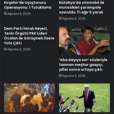
Kırşehir’de Uyuşturucu
Kütahya’da otomobil ile
Operasyonu: 1 Tutuklama
motosiklet şarampole
savruldu: 1’i ağır 5 yaralı
Ağustos 6, 2026
Ağustos 6, 2026
Dem Parti İmralı Heyeti,
Terör Örgütü PKK Lideri
Öcalan ile Görüşmek Üzere
Yola Çıktı
Ağustos 6, 2026
‘Aha dayıya sor’ sözleriyle
tanınan meşhur gaspçı,
yıllar sonra ortaya çıktı
Ağustos 5, 2026