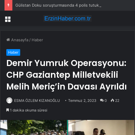
Gülistan Doku soruşturmasında 4 polis tutuklandı
Menü
Anasayfa
/
Haber
Haber
Demir Yumruk Operasyonu:
CHP Gaziantep Milletvekili
Melih Meriç’in Davası Ayrıldı
ESMA ÖZLEM KIZANOĞLU
Temmuz 2, 2023
0
22
1 dakika okuma süresi