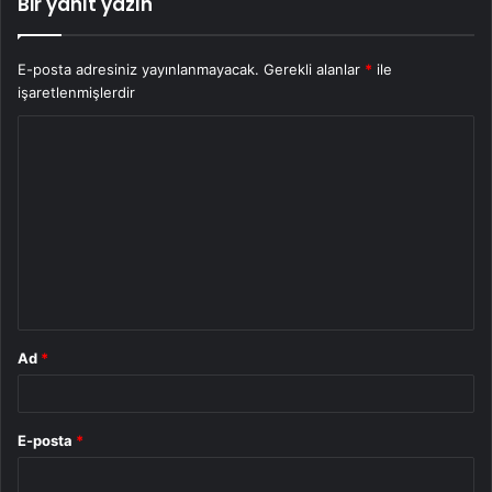
Bir yanıt yazın
E-posta adresiniz yayınlanmayacak.
Gerekli alanlar
*
ile
işaretlenmişlerdir
Y
o
r
u
m
*
Ad
*
E-posta
*