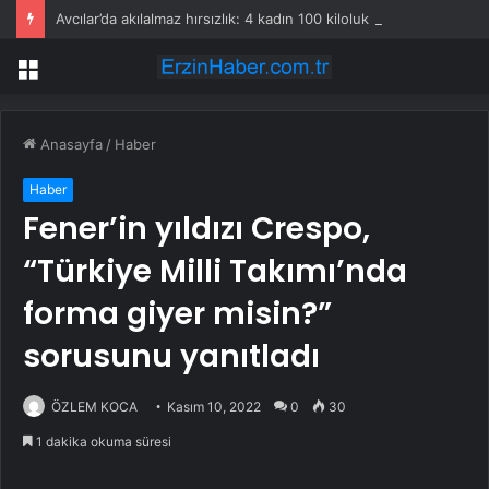
Avcılar’da akılalmaz hırsızlık: 4 kadın 100 kiloluk buzdolabını böyle çaldı
Menü
Anasayfa
/
Haber
Haber
Fener’in yıldızı Crespo,
“Türkiye Milli Takımı’nda
forma giyer misin?”
sorusunu yanıtladı
ÖZLEM KOCA
Kasım 10, 2022
0
30
1 dakika okuma süresi