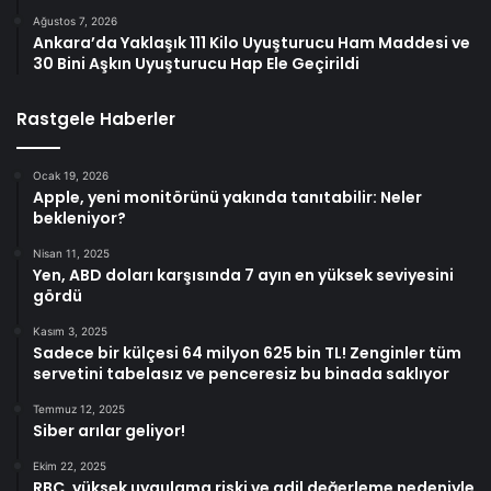
Ağustos 7, 2026
Ankara’da Yaklaşık 111 Kilo Uyuşturucu Ham Maddesi ve
30 Bini Aşkın Uyuşturucu Hap Ele Geçirildi
Rastgele Haberler
Ocak 19, 2026
Apple, yeni monitörünü yakında tanıtabilir: Neler
bekleniyor?
Nisan 11, 2025
Yen, ABD doları karşısında 7 ayın en yüksek seviyesini
gördü
Kasım 3, 2025
Sadece bir külçesi 64 milyon 625 bin TL! Zenginler tüm
servetini tabelasız ve penceresiz bu binada saklıyor
Temmuz 12, 2025
Siber arılar geliyor!
Ekim 22, 2025
RBC, yüksek uygulama riski ve adil değerleme nedeniyle