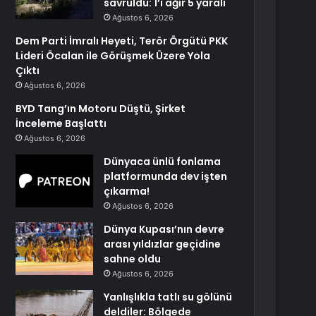
savruldu: 1’i ağır 5 yaralı
Ağustos 6, 2026
Dem Parti İmralı Heyeti, Terör Örgütü PKK
Lideri Öcalan ile Görüşmek Üzere Yola
Çıktı
Ağustos 6, 2026
BYD Tang’ın Motoru Düştü, Şirket
İnceleme Başlattı
Ağustos 6, 2026
Dünyaca ünlü fonlama
platformunda dev işten
çıkarma!
Ağustos 6, 2026
Dünya Kupası’nın devre
arası yıldızlar geçidine
sahne oldu
Ağustos 6, 2026
Yanlışlıkla tatlı su gölünü
deldiler: Bölgede