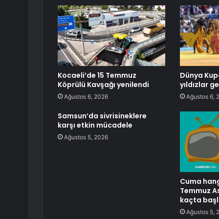
Kocaeli’de 15 Temmuz
Dünya Kupa
Köprülü Kavşağı yenilendi
yıldızlar g
Ağustos 6, 2026
Ağustos 6, 
Samsun’da sivrisineklere
karşı etkin mücadele
Ağustos 5, 2026
Cuma hangi 
Temmuz Ası
kaçta başl
Ağustos 5, 