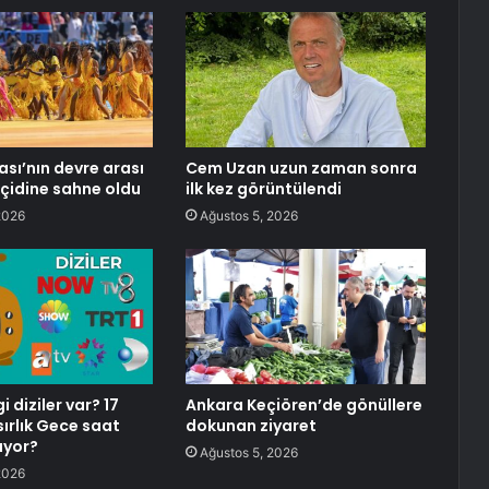
sı’nın devre arası
Cem Uzan uzun zaman sonra
eçidine sahne oldu
ilk kez görüntülendi
2026
Ağustos 5, 2026
diziler var? 17
Ankara Keçiören’de gönüllere
rlık Gece saat
dokunan ziyaret
ıyor?
Ağustos 5, 2026
2026