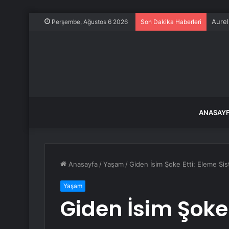
SOLO
Perşembe, Ağustos 6 2026
Son Dakika Haberleri
ANASAY
Anasayfa
/
Yaşam
/
Giden İsim Şoke Etti: Eleme Si
Yaşam
Giden İsim Şoke 