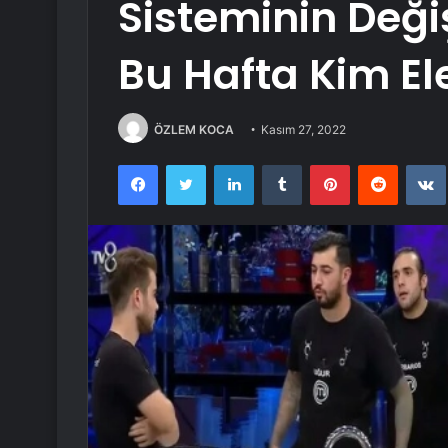
Sisteminin Deği
Bu Hafta Kim El
ÖZLEM KOCA
Kasım 27, 2022
Facebook
Twitter
LinkedIn
Tumblr
Pinterest
Reddit