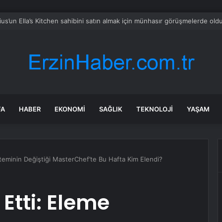
TÜRK Ordu’da Göz Doldurdu
FA
HABER
EKONOMI
SAĞLIK
TEKNOLOJI
YAŞAM
steminin Değiştiği MasterChef’te Bu Hafta Kim Elendi?
Etti: Eleme