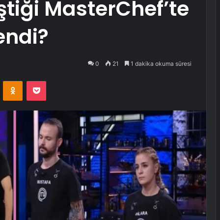
ştiği MasterChef’te
endi?
0
21
1 dakika okuma süresi
VKontakte
Odnoklassniki
Pocket