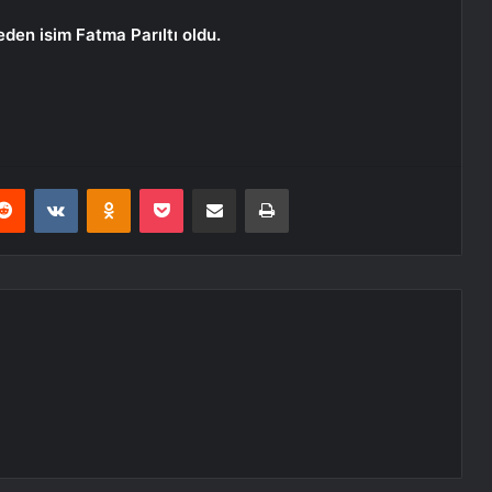
en isim Fatma Parıltı oldu.
erest
Reddit
VKontakte
Odnoklassniki
Pocket
E-Posta ile paylaş
Yazdır