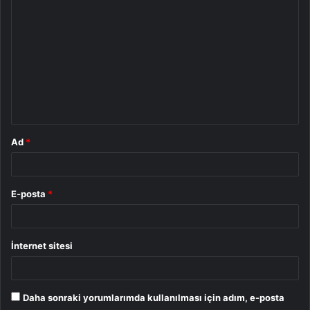
o
r
u
m
*
Ad
*
E-posta
*
İnternet sitesi
Daha sonraki yorumlarımda kullanılması için adım, e-posta