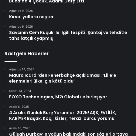
Buca’da 4 Çocuk, Adamı Darp Etti
Ağustos 9, 2026
Kırsal yollara neşter
Ağustos 9, 2026
Savcının Cem Küçük ile ilgili tespiti: Şantaj ve tehditle
tahsilatçılık yapmış
Rastgele Haberler
Ağustos 14, 2024
Mauro Icardi’den Fenerbahçe açıklaması: ‘Lille’e
elenmeleri ülke için kötü oldu’
Şubat 14, 2024
FOXO Technologies, M2i Global ile birleşiyor
Aralık 6, 2025
4 Aralık Günlük Burç Yorumları 2025! AŞK, EVLİLİK,
KARİYER Başak, Koç, İkizler, Terazi burcu yorumu
Aralık 16, 2025
Gülşah Durbay’ın yoğun bakımdaki son sözleri ortaya