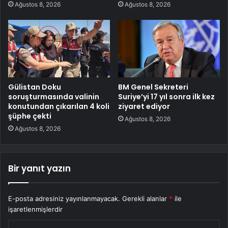
Ağustos 8, 2026
Ağustos 8, 2026
Gülistan Doku
BM Genel Sekreteri
soruşturmasında valinin
Suriye’yi 17 yıl sonra ilk kez
konutundan çıkarılan 4 koli
ziyaret ediyor
şüphe çekti
Ağustos 8, 2026
Ağustos 8, 2026
Bir yanıt yazın
E-posta adresiniz yayınlanmayacak.
Gerekli alanlar
*
ile
işaretlenmişlerdir
Y