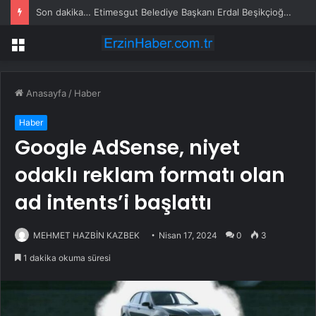
Son dakika… Etimesgut Belediye Başkanı Erdal Beşikçioğlu tutuklandı
Menü
Anasayfa
/
Haber
Haber
Google AdSense, niyet
odaklı reklam formatı olan
ad intents’i başlattı
MEHMET HAZBİN KAZBEK
Nisan 17, 2024
0
3
1 dakika okuma süresi