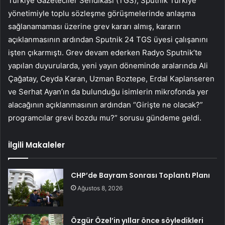
Türkiye Gazeteciler Sendikası (TGS), Sputnik Türkiye
yönetimiyle toplu sözleşme görüşmelerinde anlaşma
sağlanamaması üzerine grev kararı almış, kararın
açıklanmasının ardından Sputnik 24 TGS üyesi çalışanını
işten çıkarmıştı. Grev devam ederken Radyo Sputnik’te
yapılan duyurularda, yeni yayın döneminde aralarında Ali
Çağatay, Ceyda Karan, Uzman Boztepe, Erdal Kaplanseren
ve Serhat Ayan’ın da bulunduğu isimlerin mikrofonda yer
alacağının açıklanmasının ardından “Girişte ne olacak?”
programcılar grevi bozdu mu?” sorusu gündeme geldi.
İlgili Makaleler
CHP’de Bayram Sonrası Toplantı Planı
Ağustos 8, 2026
Özgür Özel’in yıllar önce söyledikleri