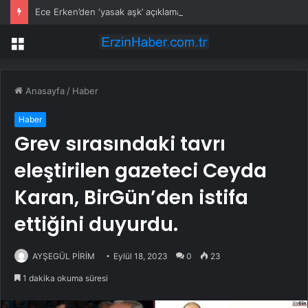
Ece Erken’den ‘yasak aşk’ açıklaması: Hukuki yollara başvuruyor
Menü
Anasayfa
/
Haber
Haber
Grev sırasındaki tavrı
eleştirilen gazeteci Ceyda
Karan, BirGün’den istifa
ettiğini duyurdu.
AYŞEGÜL PİRİM
Eylül 18, 2023
0
23
1 dakika okuma süresi