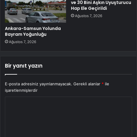
ve 30 Bini Aşkın Uyuşturucu
Hap Ele Geçirildi
Ağustos 7, 2026
Ankara-Samsun Yolunda
Bayram Yoğunluğu
Ağustos 7, 2026
Bir yanıt yazın
E-posta adresiniz yayınlanmayacak.
Gerekli alanlar
*
ile
işaretlenmişlerdir
Y
o
r
u