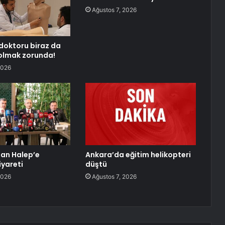
Ağustos 7, 2026
doktoru biraz da
olmak zorunda!
2026
dan Halep’e
Ankara’da eğitim helikopteri
iyareti
düştü
2026
Ağustos 7, 2026