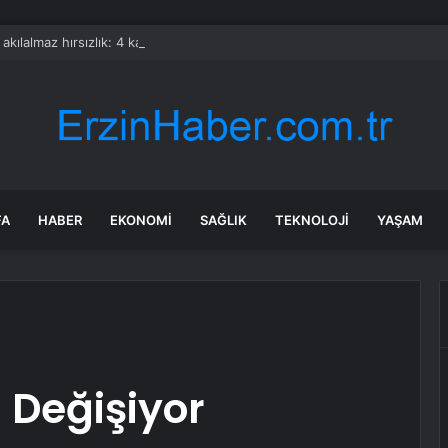
a akılalmaz hırsızlık: 4 kadın 100 kiloluk buzdolabını böyle çaldı
FA
HABER
EKONOMI
SAĞLIK
TEKNOLOJI
YAŞAM
 Değişiyor