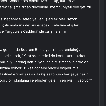
Önder Ahmet Aras olmak üzere grup, kurum ve
erek çalışmalardan duydukları memnuniyeti dile getirdi.
 nedeniyle Belediye Fen İşleri ekipleri sezon
ı çalışmalarına devam edecek. Belediye ekipleri
ve Turgutreis Caddesi’nde çalışmalarını
a genelinde Bodrum Belediyesi’nin sorumluluğuna
i belirterek, “Kent sakinlerimizin konforunun kalıcı
ğmur suyu drenaj hattını yenilediğimiz mahallelerde de
le devam ediyoruz. Yaz dönemi öncesi ekiplerimiz
 faaliyetlerimiz azalsa da kış sezonuna her şeye hazır
ğru bir planlama ile elinden gelenin en iyisini yapıyor.”