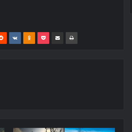
erest
Reddit
VKontakte
Odnoklassniki
Pocket
E-Posta ile paylaş
Yazdır