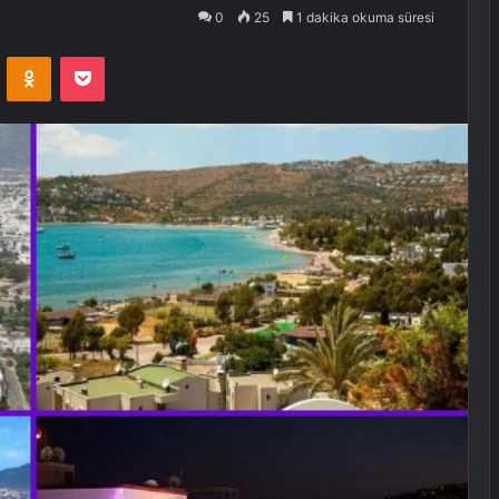
0
25
1 dakika okuma süresi
VKontakte
Odnoklassniki
Pocket