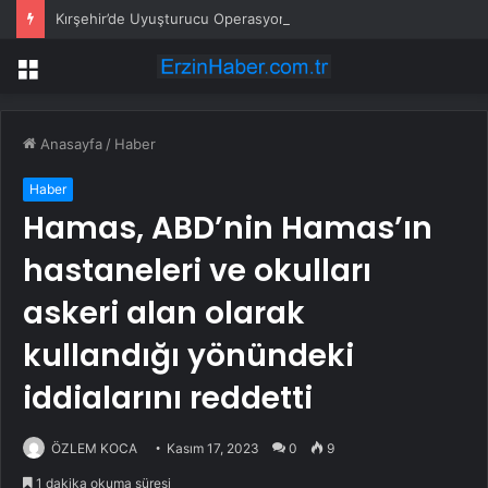
Kırşehir’de Uyuşturucu Operasyonu: 1 Tutuklama
Menü
Anasayfa
/
Haber
Haber
Hamas, ABD’nin Hamas’ın
hastaneleri ve okulları
askeri alan olarak
kullandığı yönündeki
iddialarını reddetti
ÖZLEM KOCA
Kasım 17, 2023
0
9
1 dakika okuma süresi