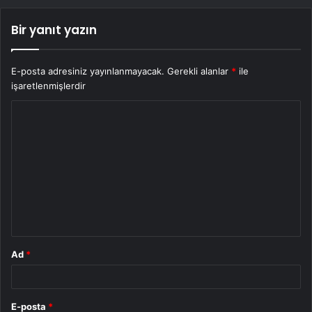
Bir yanıt yazın
E-posta adresiniz yayınlanmayacak.
Gerekli alanlar
*
ile
işaretlenmişlerdir
Y
o
r
u
m
*
Ad
*
E-posta
*