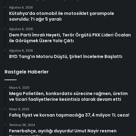
Ağustos 6, 2026
Kütahya’da otomobil ile motosiklet şarampole
savruldu: 1’i ağır 5 yaralı
Ağustos 6, 2026
Dem Parti İmralı Heyeti, Terör Örgütü PKK Lideri Öcalan
ile Görüşmek Üzere Yola Çıktı
Ağustos 6, 2026
BYD Tang’ın Motoru Düştü, Şirket İnceleme Başlattı
Rastgele Haberler
Mayıs 5, 2025
Mega Polietilen, konkordato sürecine rağmen, üretim
ve ticari faaliyetlerine kesintisiz olarak devam etti
Nisan 9, 2025
Fahiş fiyat ve korsan taşımacılığa 37,4 milyon TL ceza!
Temmuz 26, 2024
Fenerbahçe, ayrılığı duyurdu! Umut Nayir resmen