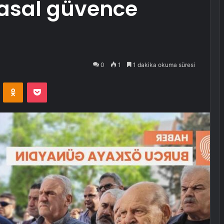
yasal güvence
0
1
1 dakika okuma süresi
VKontakte
Odnoklassniki
Pocket