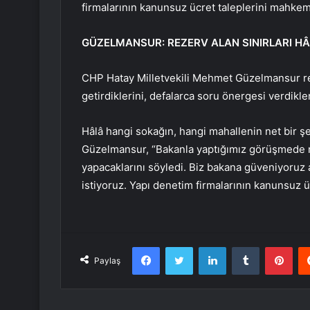
firmalarının kanunsuz ücret taleplerini mahkem
GÜZELMANSUR: REZERV ALAN SINIRLARI HÂL
CHP Hatay Milletvekili Mehmet Güzelmansur rez
getirdiklerini, defalarca soru önergesi verdikleri
Hâlâ hangi sokağın, hangi mahallenin net bir şe
Güzelmansur, “Bakanla yaptığımız görüşmede re
yapacaklarını söyledi. Biz bakana güveniyoruz 
istiyoruz. Yapı denetim firmalarının kanunsuz ü
Facebook
Twitter
LinkedIn
Tumblr
Pint
Paylaş