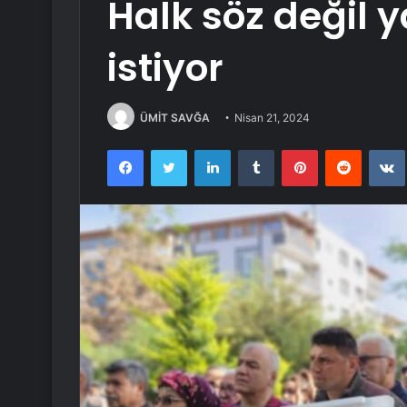
Halk söz değil 
istiyor
ÜMİT SAVĞA
Nisan 21, 2024
Facebook
Twitter
LinkedIn
Tumblr
Pinterest
Reddit