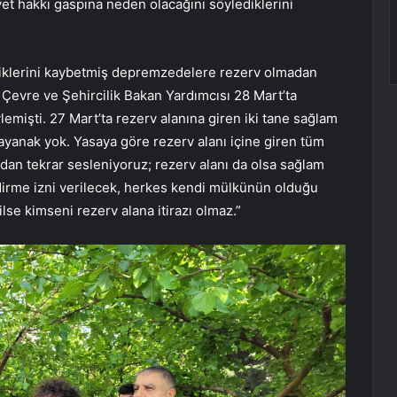
et hakkı gaspına neden olacağını söylediklerini
vdiklerini kaybetmiş depremzedelere rezerv olmadan
 Çevre ve Şehircilik Bakan Yardımcısı 28 Mart’ta
lemişti. 27 Mart’ta rezerv alanına giren iki tane sağlam
 dayanak yok. Yasaya göre rezerv alanı içine giren tüm
adan tekrar sesleniyoruz; rezerv alanı da olsa sağlam
ndirme izni verilecek, herkes kendi mülkünün olduğu
lse kimseni rezerv alana itirazı olmaz.”