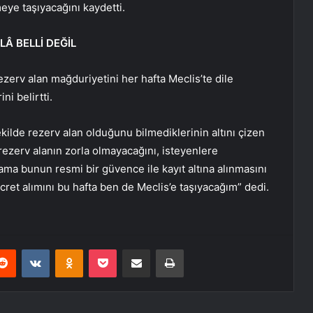
eye taşıyacağını kaydetti.
Â BELLİ DEĞİL
erv alan mağduriyetini her hafta Meclis’te dile
ni belirtti.
kilde rezerv alan olduğunu bilmediklerinin altını çizen
zerv alanın zorla olmayacağını, isteyenlere
ama bunun resmi bir güvence ile kayıt altına alınmasını
cret alımını bu hafta ben de Meclis’e taşıyacağım” dedi.
erest
Reddit
VKontakte
Odnoklassniki
Pocket
E-Posta ile paylaş
Yazdır