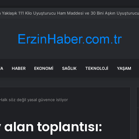
n doktoru biraz da mühendis olmak zorunda!
FA
HABER
EKONOMI
SAĞLIK
TEKNOLOJI
YAŞAM
 Halk söz değil yasal güvence istiyor
alan toplantısı: