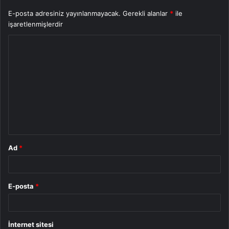
E-posta adresiniz yayınlanmayacak.
Gerekli alanlar
*
ile
işaretlenmişlerdir
Y
o
r
u
m
*
Ad
*
E-posta
*
İnternet sitesi