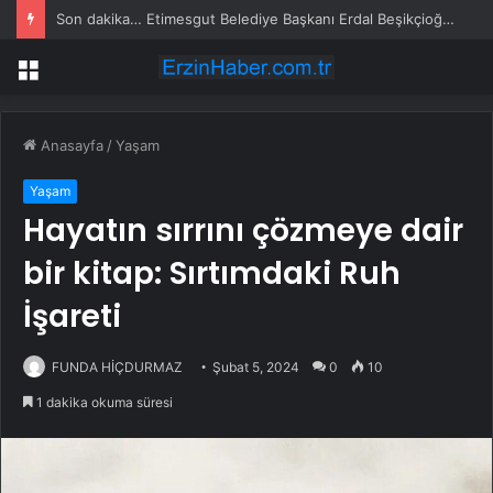
Son dakika… Etimesgut Belediye Başkanı Erdal Beşikçioğlu tutuklandı
Menü
Anasayfa
/
Yaşam
Yaşam
Hayatın sırrını çözmeye dair
bir kitap: Sırtımdaki Ruh
İşareti
FUNDA HİÇDURMAZ
Şubat 5, 2024
0
10
1 dakika okuma süresi