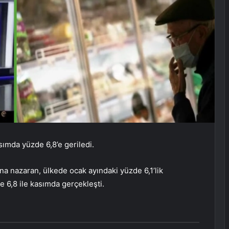
ımda yüzde 6,8’e geriledi.
rına nazaran, ülkede ocak ayındaki yüzde 6,1’lik
 6,8 ile kasımda gerçekleşti.