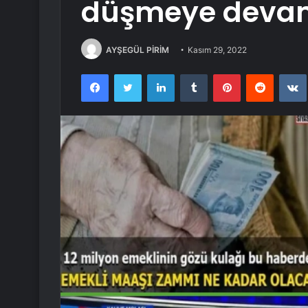
düşmeye devam
AYŞEGÜL PİRİM
Kasım 29, 2022
Facebook
Twitter
LinkedIn
Tumblr
Pinterest
Reddit