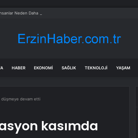
İnsanlar Neden Daha Fazla Renk Görür? Tetrakromasi Nedir?
FA
HABER
EKONOMI
SAĞLIK
TEKNOLOJI
YAŞAM
a düşmeye devam etti
lasyon kasımda