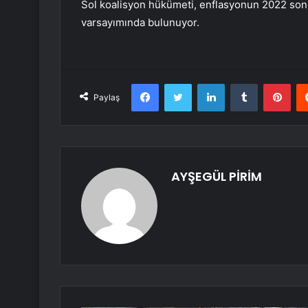
Sol koalisyon hükümeti, enflasyonun 2022 son
varsayımında bulunuyor.
Facebook
Twitter
LinkedIn
Tumblr
Pint
Paylaş
AYŞEGÜL PİRİM