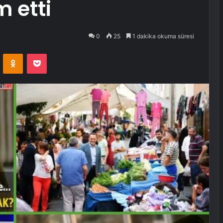
 etti
0
25
1 dakika okuma süresi
VKontakte
Odnoklassniki
Pocket