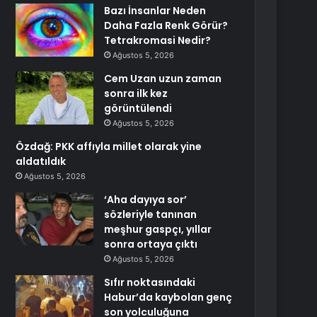
Bazı İnsanlar Neden
Daha Fazla Renk Görür?
Tetrakromasi Nedir?
Ağustos 5, 2026
Cem Uzan uzun zaman
sonra ilk kez
görüntülendi
Ağustos 5, 2026
Özdağ: PKK affıyla millet olarak yine
aldatıldık
Ağustos 5, 2026
‘Aha dayıya sor’
sözleriyle tanınan
meşhur gaspçı, yıllar
sonra ortaya çıktı
Ağustos 5, 2026
Sıfır noktasındaki
Habur’da kaybolan genç
son yolculuğuna