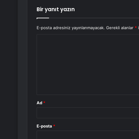
Bir yanıt yazın
E-posta adresiniz yayınlanmayacak.
Gerekli alanlar
*
i
Y
o
r
u
m
*
Ad
*
E-posta
*