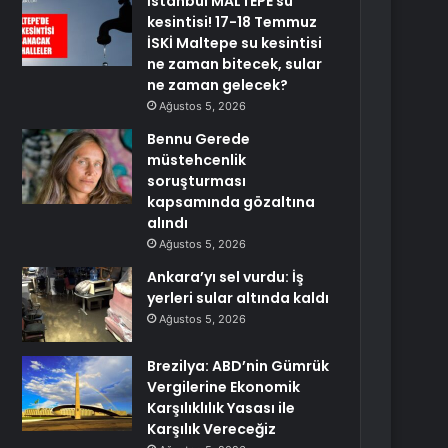
İstanbul MALTEPE su
kesintisi! 17-18 Temmuz
İSKİ Maltepe su kesintisi
ne zaman bitecek, sular
ne zaman gelecek?
Ağustos 5, 2026
Bennu Gerede
müstehcenlik
soruşturması
kapsamında gözaltına
alındı
Ağustos 5, 2026
Ankara’yı sel vurdu: İş
yerleri sular altında kaldı
Ağustos 5, 2026
Brezilya: ABD’nin Gümrük
Vergilerine Ekonomik
Karşılıklılık Yasası ile
Karşılık Vereceğiz