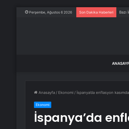
Bazı 
Perşembe, Ağustos 6 2026
Son Dakika Haberleri
ANASAY
Anasayfa
/
Ekonomi
/
İspanya’da enflasyon kasımd
Ekonomi
İspanya’da enf