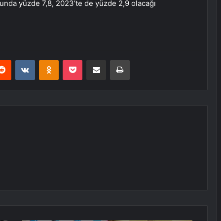
unda yüzde 7,8, 2023’te de yüzde 2,9 olacağı
erest
Reddit
VKontakte
Odnoklassniki
Pocket
E-Posta ile paylaş
Yazdır