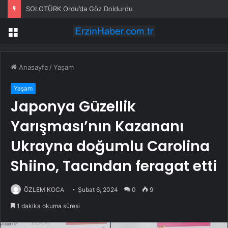
SOLOTÜRK Ordu’da Göz Doldurdu
Menü
Anasayfa
/
Yaşam
Yaşam
Japonya Güzellik
Yarışması’nın Kazananı
Ukrayna doğumlu Carolina
Shiino, Tacından feragat etti
ÖZLEM KOCA
Şubat 6, 2024
0
9
1 dakika okuma süresi