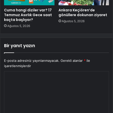
Cuma hangi diziler var? 17
Ankara Keçiören’de
Temmuz Asırlık Gece saat
gönüllere dokunan ziyaret
kaçta başlıyor?
Ağustos 5, 2026
Ağustos 5, 2026
Bir yanıt yazın
E-posta adresiniz yayınlanmayacak.
Gerekli alanlar
*
ile
işaretlenmişlerdir
Y
o
r
u
m
*