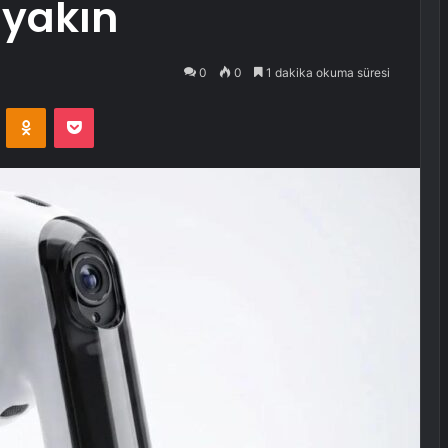
 yakın
0
0
1 dakika okuma süresi
VKontakte
Odnoklassniki
Pocket