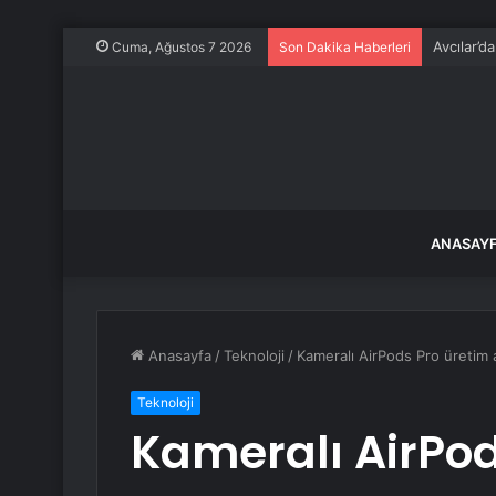
Avcılar’d
Cuma, Ağustos 7 2026
Son Dakika Haberleri
ANASAY
Anasayfa
/
Teknoloji
/
Kameralı AirPods Pro üretim
Teknoloji
Kameralı AirPod