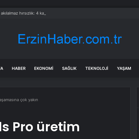
a akılalmaz hırsızlık: 4 kadın 100 kiloluk buzdolabını böyle çaldı
FA
HABER
EKONOMI
SAĞLIK
TEKNOLOJI
YAŞAM
 aşamasına çok yakın
s Pro üretim