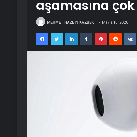
aşamasına çok
MEHMET HAZBİN KAZBEK
Mayıs 16, 2026
Facebook
Twitter
LinkedIn
Tumblr
Pinterest
Reddit