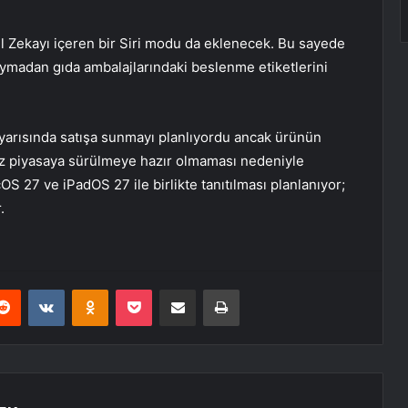
 Zekayı içeren bir Siri modu da eklenecek. Bu sayede
uymadan gıda ambalajlarındaki beslenme etiketlerini
k yarısında satışa sunmayı planlıyordu ancak ürünün
enüz piyasaya sürülmeye hazır olmaması nedeniyle
cOS 27 ve iPadOS 27 ile birlikte tanıtılması planlanıyor;
.
erest
Reddit
VKontakte
Odnoklassniki
Pocket
E-Posta ile paylaş
Yazdır