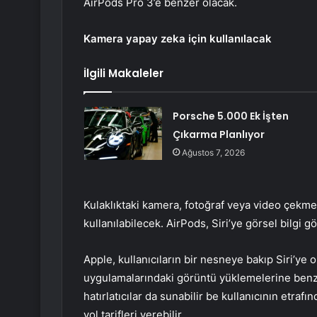
AirPods Pro 3’e benzer olacak.
Kamera yapay zeka için kullanılacak
İlgili Makaleler
Porsche 5.000 Ek İşten
Çıkarma Planlıyor
Ağustos 7, 2026
Kulaklıktaki kamera, fotoğraf veya video çekm
kullanılabilecek. AirPods, Siri’ye görsel bilgi 
Apple, kullanıcıların bir nesneye bakıp Siri’ye o
uygulamalarındaki görüntü yüklemelerine benzer
hatırlatıcılar da sunabilir be kullanıcının etra
yol tarifleri verebilir.