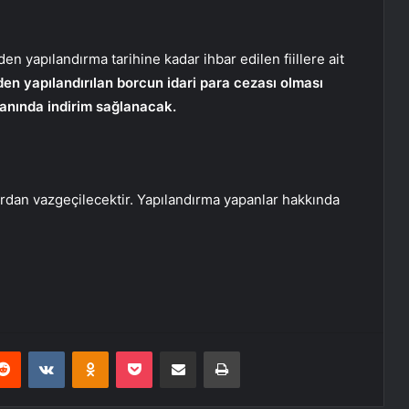
n yapılandırma tarihine kadar ihbar edilen fiillere ait
den yapılandırılan borcun idari para cezası olması
anında indirim sağlanacak.
rdan vazgeçilecektir. Yapılandırma yapanlar hakkında
erest
Reddit
VKontakte
Odnoklassniki
Pocket
E-Posta ile paylaş
Yazdır