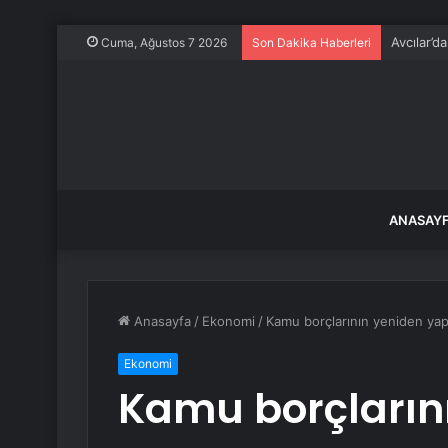
Avcılar’d
Cuma, Ağustos 7 2026
Son Dakika Haberleri
ANASAY
Anasayfa
/
Ekonomi
/
Kamu borçlarının yeniden yapıl
Ekonomi
Kamu borçların