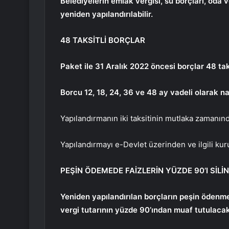
Belediyelerin emlak vergisi, su borçları, oda ve
yeniden yapılandırılabilir.
48 TAKSİTLİ BORÇLAR
Paket ile 31 Aralık 2022 öncesi borçlar 48 ta
Borcu 12, 18, 24, 36 ve 48 ay vadeli olarak n
Yapılandırmanın iki taksitinin mutlaka zamanın
Yapılandırmayı e-Devlet üzerinden ve ilgili 
PEŞİN ÖDEMEDE FAİZLERİN YÜZDE 90’I SİLİ
Yeniden yapılandırılan borçların peşin ödenmes
vergi tutarının yüzde 90’ından muaf tutulacak