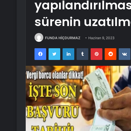
yapılandırılması
sürenin uzatılm
FUNDA HİÇDURMAZ
Haziran 9, 2023
Facebook
Twitter
LinkedIn
Tumblr
Pinterest
Reddit