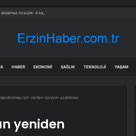
a akılalmaz hırsızlık: 4 kadın 100 kiloluk buzdolabını böyle çaldı
FA
HABER
EKONOMI
SAĞLIK
TEKNOLOJI
YAŞAM
andırılması için verilen sürenin uzatılması
ın yeniden