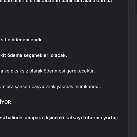
 borsalar ile birlik aidatları dahil tüm alacakları da
ksitle ödenebilecek.
akit ödeme seçenekleri olacak.
da ve eksiksiz olarak ödenmesi gerekecektir.
kurumlara şahsen başvurarak yapmak mümkündür.
NİYOR
i halinde, anapara dışındaki katsayı tutarının yurtiçi
.