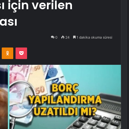
 için verilen
ası
0
24
1 dakika okuma süresi
VKontakte
Odnoklassniki
Pocket