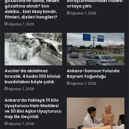
gözaltına mı alındı, neden
soruşturmasındaki ifadesi
gözaltına alındı? Son
ortaya çıktı
dakika… Ezel Akay kimdir,
Ağustos 7, 2026
filmleri, dizileri hangileri?
Ağustos 7, 2026
Avcılar’da akılalmaz
Ankara-Samsun Yolunda
hırsızlık: 4 kadın 100 kiloluk
Bayram Yoğunluğu
buzdolabını böyle çaldı
Ağustos 7, 2026
Ağustos 7, 2026
Ankara’da Yaklaşık 111 Kilo
Uyuşturucu Ham Maddesi
ve 30 Bini Aşkın Uyuşturucu
Hap Ele Geçirildi
Ağustos 7, 2026