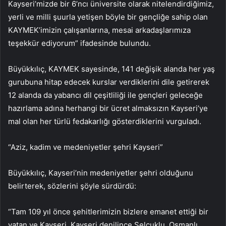
Kayseri’mizde bir 6’ncı üniversite olarak nitelendirdiğimiz,
yerli ve milli şuurla yetişen böyle bir gençliğe sahip olan
KAYMEK’imizin çalışanlarına, mesai arkadaşlarımıza
teşekkür ediyorum” ifadesinde bulundu.
Büyükkılıç, KAYMEK sayesinde, 141 değişik alanda her yaş
gurubuna hitap edecek kurslar verdiklerini dile getirerek
12 alanda da yabancı dil çeşitliliği ile gençleri geleceğe
hazırlama adına herhangi bir ücret almaksızın Kayseri’ye
mal olan her türlü fedakarlığı gösterdiklerini vurguladı.
“Aziz, kadim ve medeniyetler şehri Kayseri”
Büyükkılıç, Kayseri’nin medeniyetler şehri olduğunu
belirterek, sözlerini şöyle sürdürdü:
“Tam 109 yıl önce şehitlerimizin bizlere emanet ettiği bir
vatan ve Kayseri. Kayseri denilince Selçuklu, Osmanlı,