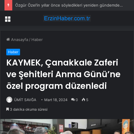
Özgür Özel’in yıllar önce söyledikleri yeniden gündemde! Kılıçdaroğlu’nu uzun uzun anlatmış
Menü
Anasayfa
/
Haber
Haber
KAYMEK, Çanakkale Zaferi
ve Şehitleri Anma Günü’ne
özel program düzenledi
ÜMİT SAVĞA
Mart 18, 2024
0
5
3 dakika okuma süresi