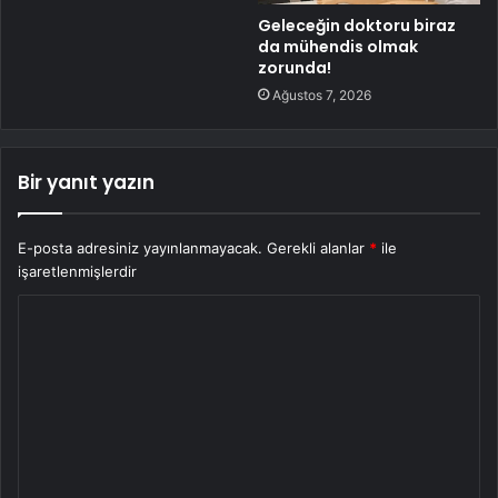
Geleceğin doktoru biraz
da mühendis olmak
zorunda!
Ağustos 7, 2026
Bir yanıt yazın
E-posta adresiniz yayınlanmayacak.
Gerekli alanlar
*
ile
işaretlenmişlerdir
Y
o
r
u
m
*