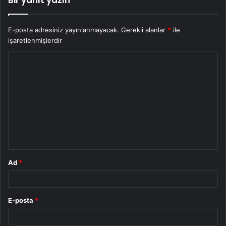
Bir yanıt yazın
E-posta adresiniz yayınlanmayacak.
Gerekli alanlar
*
ile
işaretlenmişlerdir
Y
o
r
u
m
*
Ad
*
E-posta
*