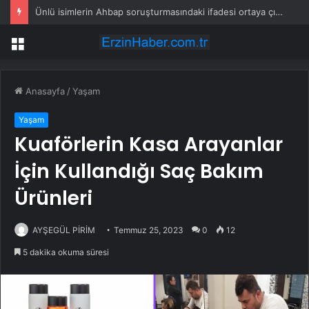
Ünlü isimlerin Ahbap soruşturmasındaki ifadesi ortaya çıktı
Menü
Anasayfa
/
Yaşam
Yaşam
Kuaförlerin Kasa Arayanlar
İçin Kullandığı Saç Bakım
Ürünleri
AYŞEGÜL PİRİM
Temmuz 25, 2023
0
12
5 dakika okuma süresi