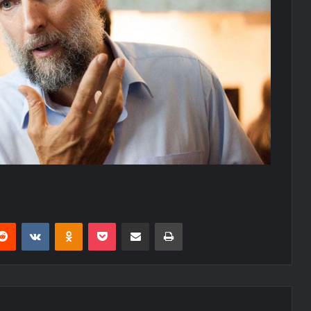
erest
Reddit
VKontakte
Odnoklassniki
Pocket
E-Posta ile paylaş
Yazdır