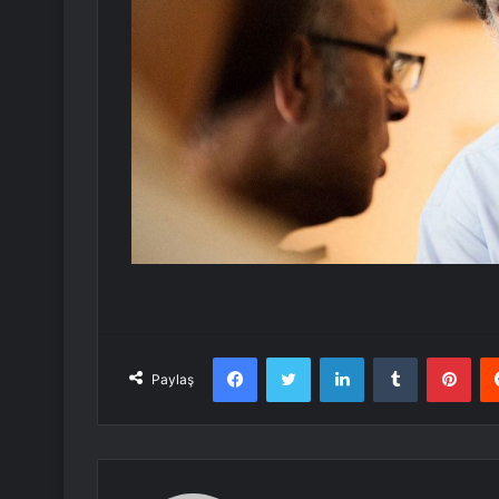
Facebook
Twitter
LinkedIn
Tumblr
Pint
Paylaş