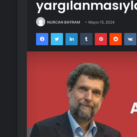
yargılanmasıyla 
NURCAN BAYRAM
Mayıs 15, 2024
Facebook
Twitter
LinkedIn
Tumblr
Pinterest
Reddit