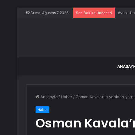
Avcılar’d
Cuma, Ağustos 7 2026
Son Dakika Haberleri
ANASAY
Anasayfa
/
Haber
/
Osman Kavala’nın yeniden yargıla
Haber
Osman Kavala’n