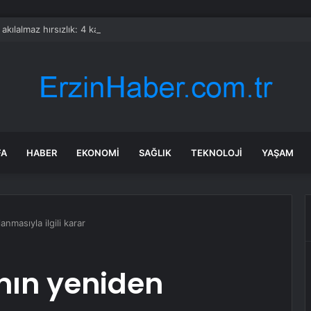
a akılalmaz hırsızlık: 4 kadın 100 kiloluk buzdolabını böyle çaldı
FA
HABER
EKONOMI
SAĞLIK
TEKNOLOJI
YAŞAM
nmasıyla ilgili karar
ın yeniden