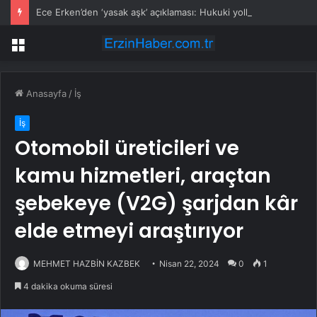
Ece Erken’den ‘yasak aşk’ açıklaması: Hukuki yollara başvuruyor
Menü
Anasayfa
/
İş
İş
Otomobil üreticileri ve
kamu hizmetleri, araçtan
şebekeye (V2G) şarjdan kâr
elde etmeyi araştırıyor
MEHMET HAZBİN KAZBEK
Nisan 22, 2024
0
1
4 dakika okuma süresi