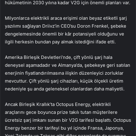
hükümetinin 2030 yılına kadar V2G için önemli planları var.
Milyonlarca elektrikli araca erişimi olan beyaz etiketli şarj
yazılımı sağlayan Driivz’in CEO’su Doron Frenkel, şebeke
dengelemesinde önemli bir kâr potansiyeli olduğunu ve
ilgili herkesin bundan pay almak istediğini ifade etti.
Amerika Birleşik Devletleri’nde, çift yönlü şarj hala
deneysel aşamadadır ve Almanya’da, şebekeye geri satılan
enerjinin fiyatlandırılmasına ilişkin düzenleyici zorluklar
mevcuttur. Çift yönlü şarj cihazları, küçük ölçekli üretim
nedeniyle şu anda geleneksel olanlardan daha maliyetli.
Ancak Birleşik Krallık’ta Octopus Energy, elektrikli
araçlarını gece boyunca prize takılı tutan müşterilere
ücretsiz şarj imkanı sunan bir V2G tarifesi başlattı. Octopus
Energy benzer bir tarifeyi bu yıl içinde Fransa, Japonya,
Yeni Zelanda ve Teksas gibi diğer pazarlarda da sunmayı