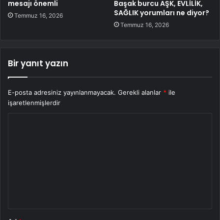
mesajı önemli
Başak burcu AŞK, EVLİLİK,
SAĞLIK yorumları ne diyor?
Temmuz 16, 2026
Temmuz 16, 2026
Bir yanıt yazın
E-posta adresiniz yayınlanmayacak.
Gerekli alanlar
*
ile
işaretlenmişlerdir
Y
o
r
u
m
*