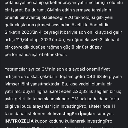
potansiyeline sahip şirketler arayan yatırımcılar için olumlu
bir işaret. Bu durum, GM’nin etkin sermaye tahsisinin
önemli bir avantaj olabileceği V2G teknolojisi gibi yeni
gelir akışlarına girmesi açısından özellikle önemlidir.
Şirketin 2023’ün 4. çeyreği itibariyle son on iki aydaki gelir
artışı %9,64 olup, 2023’ün 4. çeyreğindeki %-0,3’lük hafif
bir çeyreklik düşüşe rağmen güçlü bir üst düzey
performansa işaret etmektedir.
Yatırımcılar ayrıca GM’nin son altı aydaki önemli fiyat
artışına da dikkat çekebilir; toplam getiri %43,68 ile piyasa
iyimserliğini yansıtmaktadır. Bu, kısa vadeli olumlu bir
yatırımcı duyarlılığına işaret eden %20,32’lik sağlam bir üç
aylık getiri ile tamamlanmaktadır. GM hakkında daha fazla
bilgi ve ipucu arayanlar için InvestingPro, sitelerinde 11
tane daha listelenen ek
InvestingPro
İpuçları
sunuyor.
INVTROZEL1A
kupon kodunu kullanarak InvestingPro