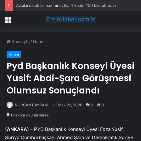
Avcılar’da akılalmaz hırsızlık: 4 kadın 100 kiloluk buzdolabını böyle çaldı
Menü
Anasayfa
/
Haber
Haber
Pyd Başkanlık Konseyi Üyesi
Yusif: Abdi-Şara Görüşmesi
Olumsuz Sonuçlandı
NURCAN BAYRAM
Ocak 22, 2026
0
0
1 dakika okuma süresi
(ANKARA) –
PYD Başkanlık Konseyi Üyesi Foza Yusif,
Suriye Cumhurbaşkanı Ahmed Şara ve Demokratik Suriye