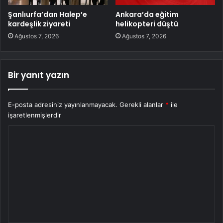
Şanlıurfa’dan Halep’e
Ankara’da eğitim
kardeşlik ziyareti
helikopteri düştü
Ağustos 7, 2026
Ağustos 7, 2026
Bir yanıt yazın
E-posta adresiniz yayınlanmayacak.
Gerekli alanlar
*
ile
işaretlenmişlerdir
Y
o
r
u
m
*