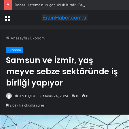
Rober Hatemo’nun çocukluk itirafı: ‘Babam ayağını ağzıma soktu, onurum kırıldı’
Menü
Anasayfa
/
Ekonomi
Ekonomi
Samsun ve İzmir, yaş
meyve sebze sektöründe iş
birliği yapıyor
DİLAN BİÇER
Mayıs 24, 2024
0
0
2 dakika okuma süresi