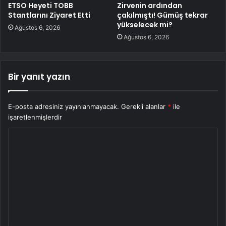
ETSO Heyeti TOBB
Zirvenin ardından
Stantlarını Ziyaret Etti
çakılmıştı! Gümüş tekrar
yükselecek mi?
Ağustos 6, 2026
Ağustos 6, 2026
Bir yanıt yazın
E-posta adresiniz yayınlanmayacak.
Gerekli alanlar
*
ile
işaretlenmişlerdir
Y
o
r
u
m
*