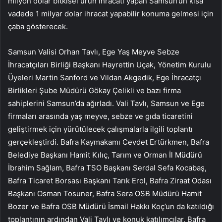
milyon dolar bitkisel ürün ihracatı yapan Samsun’un kısa
vadede 1 milyar dolar ihracat yapabilir konuma gelmesi için
çaba gösterecek.
Samsun Valisi Orhan Tavlı, Ege Yaş Meyve Sebze
İhracatçıları Birliği Başkanı Hayrettin Uçak, Yönetim Kurulu
Üyeleri Martin Sanford ve Vildan Akgedik, Ege İhracatçı
Birlikleri Şube Müdürü Gökay Çelikli ve bazı firma
sahiplerini Samsun’da ağırladı. Vali Tavlı, Samsun ve Ege
firmaları arasında yaş meyve, sebze ve gıda ticaretini
geliştirmek için yürütülecek çalışmalarla ilgili toplantı
gerçekleştirdi. Bafra Kaymakamı Cevdet Ertürkmen, Bafra
Belediye Başkanı Hamit Kılıç, Tarım ve Orman İl Müdürü
İbrahim Sağlam, Bafra TSO Başkanı Serdal Sefa Kocabaş,
Bafra Ticaret Borsası Başkanı Tarık Erol, Bafra Ziraat Odası
Başkanı Osman Tosuner, Bafra Sera OSB Müdürü Hamit
Bozer ve Bafra OSB Müdürü İsmail Hakkı Koç’un da katıldığı
toplantının ardından Vali Tavlı ve konuk katılımcılar, Bafra