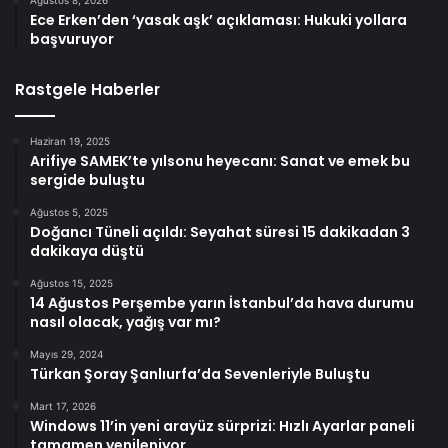
Ece Erken’den ‘yasak aşk’ açıklaması: Hukuki yollara
başvuruyor
Rastgele Haberler
Haziran 19, 2025
Arifiye SAMEK’te yılsonu heyecanı: Sanat ve emek bu
sergide buluştu
Ağustos 5, 2025
Doğancı Tüneli açıldı: Seyahat süresi 15 dakikadan 3
dakikaya düştü
Ağustos 15, 2025
14 Ağustos Perşembe yarın İstanbul’da hava durumu
nasıl olacak, yağış var mı?
Mayıs 29, 2024
Türkan Şoray Şanlıurfa’da Sevenleriyle Buluştu
Mart 17, 2026
Windows 11’in yeni arayüz sürprizi: Hızlı Ayarlar paneli
tamamen yenileniyor