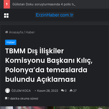
Gülistan Doku soruşturmasında 4 polis tutuklandı
Menü
Anasayfa
/
Haber
Haber
TBMM Dış İlişkiler
Komisyonu Başkanı Kılıç,
Polonya’da temaslarda
bulundu Açıklaması
ÖZLEM KOCA
Kasım 28, 2022
0
27
1 dakika okuma süresi