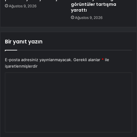
görüntüler tartışma
Ağustos 9, 2026
yarattı
Ağustos 9, 2026
Bir yanıt yazın
E-posta adresiniz yayınlanmayacak.
Gerekli alanlar
*
ile
işaretlenmişlerdir
Y
o
r
u
m
*