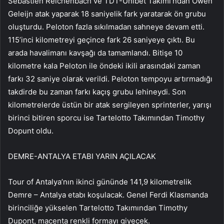
Sebastien Reichenbach ve TDT-Unibet Takımı’ndan Owen
Geleijn atak yaparak 18 saniyelik fark yaratarak ön grubu
oluşturdu. Peloton fazla sıkılmadan sahneye devam etti.
115’inci kilometreyi geçince fark 26 saniyeye çıktı. Bu
arada havalimanı kavşağı da tamamlandı. Bitişe 10
kilometre kala Peloton ile öndeki ikili arasındaki zaman
farkı 32 saniye olarak verildi. Peloton tempoyu artırmadığı
takdirde bu zaman farkı kaçış grubu lehineydi. Son
kilometrelerde üstün bir atak sergileyen sprinterler, yarışı
birinci bitiren sporcu ise Tartelotto Takımından Timothy
Dopunt oldu.
DEMRE-ANTALYA ETABI YARIN AÇILACAK
Tour of Antalya’nın ikinci gününde 141,9 kilometrelik
Demre – Antalya etabı koşulacak. Genel Ferdi Klasmanda
birinciliğe yükselen Tartelotto Takımından Timothy
Dupont, macenta renkli formayı giyecek.