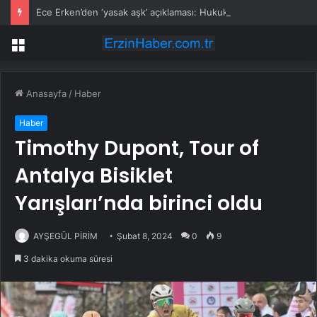
Ece Erken’den ‘yasak aşk’ açıklaması: Hukuki yollara başvuruyor
Menü
Anasayfa
/
Haber
Haber
Timothy Dupont, Tour of
Antalya Bisiklet
Yarışları’nda birinci oldu
AYŞEGÜL PİRİM
Şubat 8, 2024
0
9
3 dakika okuma süresi