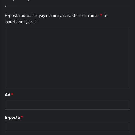
E-posta adresiniz yayınlanmayacak.
Gerekli alanlar
*
ile
işaretlenmişlerdir
Y
o
r
u
m
*
Ad
*
E-posta
*