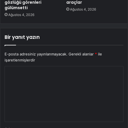
gözlüğü görenleri
araçlar
gülümsetti
Ağustos 4, 2026
Ağustos 4, 2026
Bir yanıt yazın
E-posta adresiniz yayınlanmayacak.
Gerekli alanlar
*
ile
işaretlenmişlerdir
Y
o
r
u
m
*