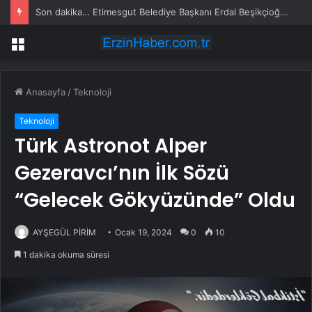
Son dakika… Etimesgut Belediye Başkanı Erdal Beşikçioğlu tutuklandı
Menü
Anasayfa
/
Teknoloji
Teknoloji
Türk Astronot Alper
Gezeravcı’nın İlk Sözü
“Gelecek Gökyüzünde” Oldu
AYŞEGÜL PİRİM
Ocak 19, 2024
0
10
1 dakika okuma süresi