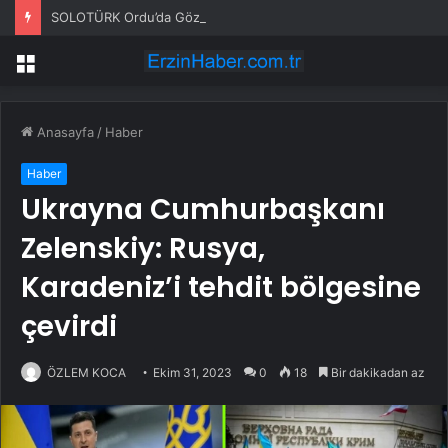
SOLOTÜRK Ordu’da Göz Doldurdu
Menü
Anasayfa
/
Haber
Haber
Ukrayna Cumhurbaşkanı
Zelenskiy: Rusya,
Karadeniz’i tehdit bölgesine
çevirdi
ÖZLEM KOCA
Ekim 31, 2023
0
18
Bir dakikadan az