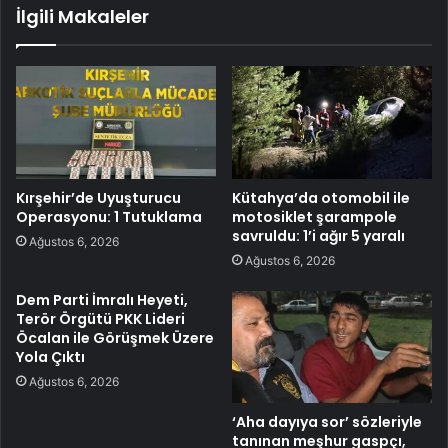
İlgili Makaleler
Kırşehir’de Uyuşturucu
Kütahya’da otomobil ile
Operasyonu: 1 Tutuklama
motosiklet şarampole
savruldu: 1’i ağır 5 yaralı
Ağustos 6, 2026
Ağustos 6, 2026
Dem Parti İmralı Heyeti,
Terör Örgütü PKK Lideri
Öcalan ile Görüşmek Üzere
Yola Çıktı
Ağustos 6, 2026
‘Aha dayıya sor’ sözleriyle
tanınan meşhur gaspçı,