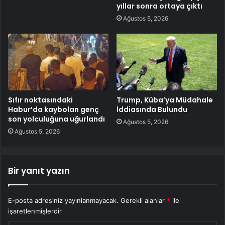
yıllar sonra ortaya çıktı
Ağustos 5, 2026
Sıfır noktasındaki
Trump, Küba’ya Müdahale
Habur’da kaybolan genç
İddiasında Bulundu
son yolculuğuna uğurlandı
Ağustos 5, 2026
Ağustos 5, 2026
Bir yanıt yazın
E-posta adresiniz yayınlanmayacak.
Gerekli alanlar
*
ile
işaretlenmişlerdir