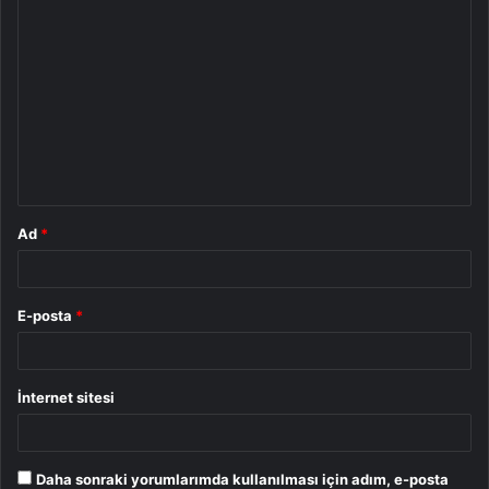
Y
o
r
u
m
*
Ad
*
E-posta
*
İnternet sitesi
Daha sonraki yorumlarımda kullanılması için adım, e-posta