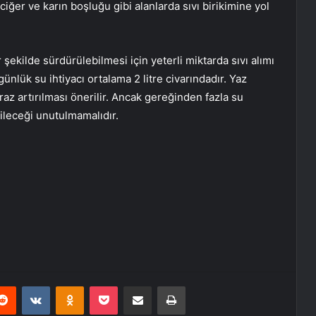
 akciğer ve karın boşluğu gibi alanlarda sıvı birikimine yol
 şekilde sürdürülebilmesi için yeterli miktarda sıvı alımı
ünlük su ihtiyacı ortalama 2 litre civarındadır. Yaz
iraz artırılması önerilir. Ancak gereğinden fazla su
bileceği unutulmamalıdır.
erest
Reddit
VKontakte
Odnoklassniki
Pocket
E-Posta ile paylaş
Yazdır