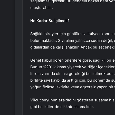
sağlanması gerekir. Bu dengeyi bozan hem yeters
oluşturabilir.
Ne Kadar Su İçilmeli?
Sağlıklı bireyler için günlük sıvı ihtiyacı konusu
bulunmaktadır. Sıvı alımı yalnızca sudan değil;
gıdalardan da karşılanabilir. Ancak bu seçenekle
Genel kabul gören önerilere göre, sağlıklı bir eri
Bunun %20’lik kısmı yiyecek ve diğer içeceklerd
litre civarında olması gerektiği belirtilmektedir
birlikte sıvı kaybı da arttığı için, bu dönemde s
yoğun fiziksel aktivite veya egzersiz yapan birey
Vücut suyunun azaldığını gösteren susama hissi,
gibi belirtiler de dikkate alınmalıdır.