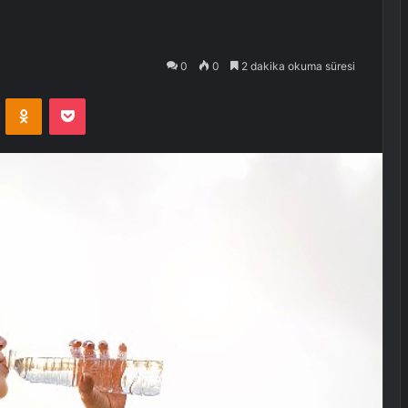
0
0
2 dakika okuma süresi
VKontakte
Odnoklassniki
Pocket