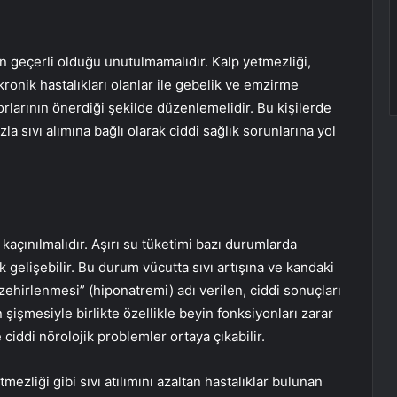
çin geçerli olduğu unutulmamalıdır. Kalp yetmezliği,
kronik hastalıkları olanlar ile gebelik ve emzirme
orlarının önerdiği şekilde düzenlemelidir. Bu kişilerde
la sıvı alımına bağlı olarak ciddi sağlık sorunlarına yol
a kaçınılmalıdır. Aşırı su tüketimi bazı durumlarda
k gelişebilir. Bu durum vücutta sıvı artışına ve kandaki
hirlenmesi” (hiponatremi) adı verilen, ciddi sonuçları
 şişmesiyle birlikte özellikle beyin fonksiyonları zarar
e ciddi nörolojik problemler ortaya çıkabilir.
mezliği gibi sıvı atılımını azaltan hastalıklar bulunan