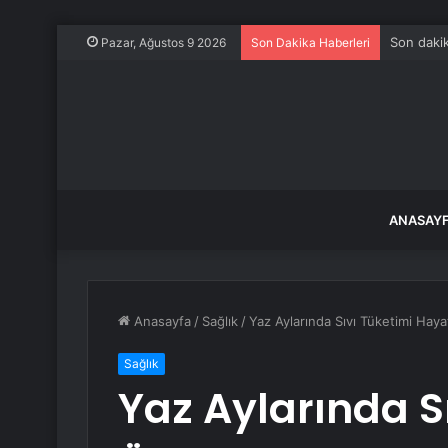
Son dakik
Pazar, Ağustos 9 2026
Son Dakika Haberleri
ANASAY
Anasayfa
/
Sağlık
/
Yaz Aylarında Sıvı Tüketimi Hay
Sağlık
Yaz Aylarında S