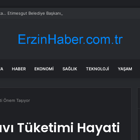
a… Etimesgut Belediye Başkanı Erdal Beşikçioğlu tutuklandı
FA
HABER
EKONOMI
SAĞLIK
TEKNOLOJI
YAŞAM
ati Önem Taşıyor
ıvı Tüketimi Hayati