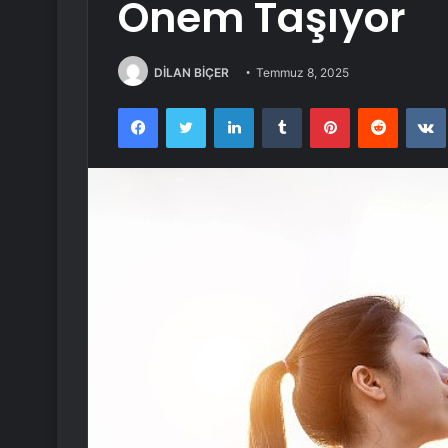
Önem Taşıyor
DİLAN BİÇER
Temmuz 8, 2025
Facebook
Twitter
LinkedIn
Tumblr
Pinterest
Reddit