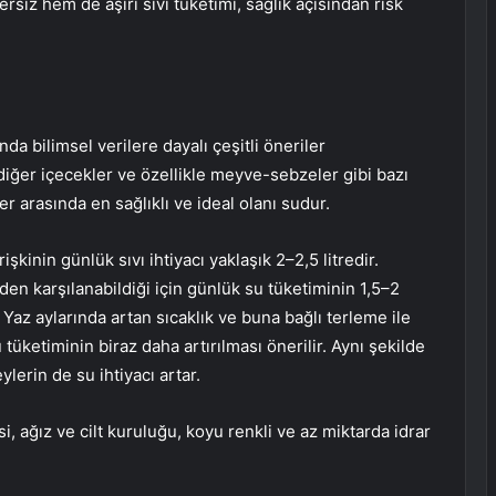
iz hem de aşırı sıvı tüketimi, sağlık açısından risk
nda bilimsel verilere dayalı çeşitli öneriler
 diğer içecekler ve özellikle meyve-sebzeler gibi bazı
r arasında en sağlıklı ve ideal olanı sudur.
şkinin günlük sıvı ihtiyacı yaklaşık 2–2,5 litredir.
en karşılanabildiği için günlük su tüketiminin 1,5–2
. Yaz aylarında artan sıcaklık ve buna bağlı terleme ile
u tüketiminin biraz daha artırılması önerilir. Aynı şekilde
lerin de su ihtiyacı artar.
 ağız ve cilt kuruluğu, koyu renkli ve az miktarda idrar