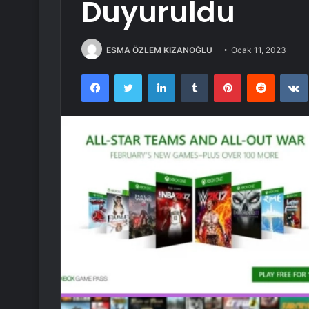
Duyuruldu
ESMA ÖZLEM KIZANOĞLU
Ocak 11, 2023
Facebook
Twitter
LinkedIn
Tumblr
Pinterest
Reddit