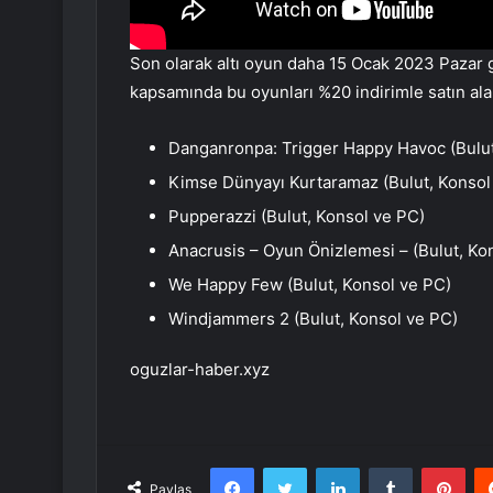
Son olarak altı oyun daha 15 Ocak 2023 Pazar
kapsamında bu oyunları %20 indirimle satın alab
Danganronpa: Trigger Happy Havoc (Bulut
Kimse Dünyayı Kurtaramaz (Bulut, Konsol
Pupperazzi (Bulut, Konsol ve PC)
Anacrusis – Oyun Önizlemesi – (Bulut, Ko
We Happy Few (Bulut, Konsol ve PC)
Windjammers 2 (Bulut, Konsol ve PC)
oguzlar-haber.xyz
Facebook
Twitter
LinkedIn
Tumblr
Pint
Paylaş