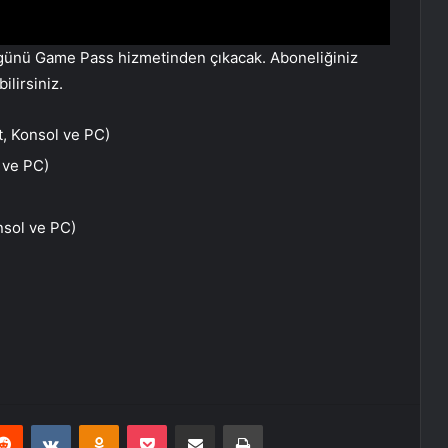
 günü Game Pass hizmetinden çıkacak. Aboneliğiniz
ilirsiniz.
, Konsol ve PC)
 ve PC)
nsol ve PC)
erest
Reddit
VKontakte
Odnoklassniki
Pocket
E-Posta ile paylaş
Yazdır