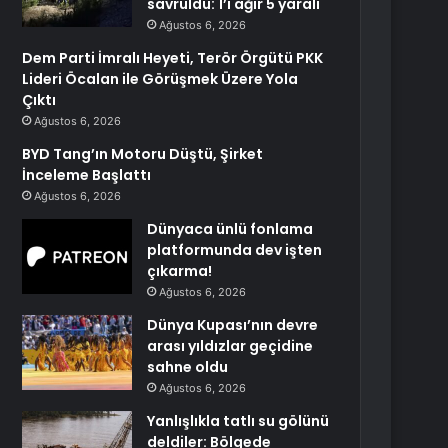
savruldu: 1’i ağır 5 yaralı
Ağustos 6, 2026
Dem Parti İmralı Heyeti, Terör Örgütü PKK
Lideri Öcalan ile Görüşmek Üzere Yola
Çıktı
Ağustos 6, 2026
BYD Tang’ın Motoru Düştü, Şirket
İnceleme Başlattı
Ağustos 6, 2026
Dünyaca ünlü fonlama
platformunda dev işten
çıkarma!
Ağustos 6, 2026
Dünya Kupası’nın devre
arası yıldızlar geçidine
sahne oldu
Ağustos 6, 2026
Yanlışlıkla tatlı su gölünü
deldiler: Bölgede