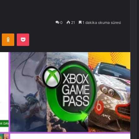
0
21
1 dakika okuma süresi
VKontakte
Odnoklassniki
Pocket