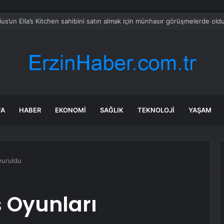
TÜRK Ordu’da Göz Doldurdu
FA
HABER
EKONOMI
SAĞLIK
TEKNOLOJI
YAŞAM
yuruldu
 Oyunları