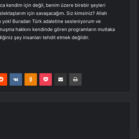
a kendim için değil, benim üzere birebir şeyleri
lektaşlarım için savaşacağım. Siz kimsiniz? Allah
 yok! Buradan Türk adaletine sesleniyorum ve
konuşma hakkını kendinde gören programların mutlaka
ğiniz şey insanları tehdit etmek değildir.
erest
Reddit
VKontakte
Odnoklassniki
Pocket
E-Posta ile paylaş
Yazdır