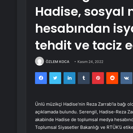
Hadise, sosyal
hesabından isyan
tehdit ve taciz 
ÖZLEM KOCA
Kasım 24, 2022
Facebook
Twitter
LinkedIn
Tumblr
Pinterest
Reddit
Ünlü müzikçi Hadise’nin Reza Zarrab’la bağı 
açıklamada bulundu. Serengil, Hadise-Reza Zarra
akabinde Hadise de toplumsal medya hesabından
Toplumsal Siyasetler Bakanlığı ve RTÜK’ü etike