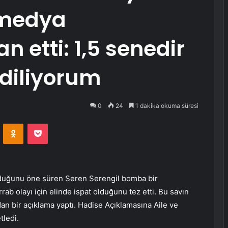
 medya
 etti: 1,5 senedir
ediliyorum
0
24
1 dakika okuma süresi
VKontakte
Odnoklassniki
Pocket
olduğunu öne süren Seren Serengil bomba bir
b olayı için elinde ispat olduğunu tez etti. Bu savın
 bir açıklama yaptı. Hadise Açıklamasına Aile ve
tledi.