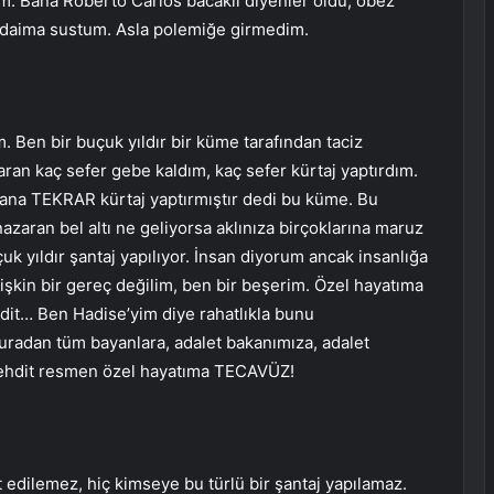
. Bana Roberto Carlos bacaklı diyenler oldu, obez
n daima sustum. Asla polemiğe girmedim.
 Ben bir buçuk yıldır bir küme tarafından taciz
aran kaç sefer gebe kaldım, kaç sefer kürtaj yaptırdım.
ana TEKRAR kürtaj yaptırmıştır dedi bu küme. Bu
zaran bel altı ne geliyorsa aklınıza birçoklarına maruz
uk yıldır şantaj yapılıyor. İnsan diyorum ancak insanlığa
ilişkin bir gereç değilim, ben bir beşerim. Özel hayatıma
dit… Ben Hadise’yim diye rahatlıkla bunu
uradan tüm bayanlara, adalet bakanımıza, adalet
 tehdit resmen özel hayatıma TECAVÜZ!
 edilemez, hiç kimseye bu türlü bir şantaj yapılamaz.