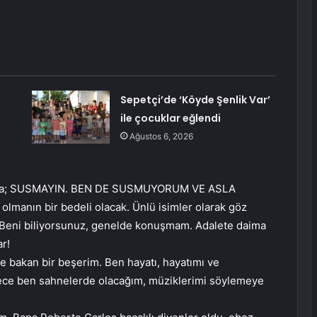
Sepetçi’de ‘Köyde Şenlik Var’
ile çocuklar eğlendi
Ağustos 6, 2026
anlara; SUSMAYIN. BEN DE SUSMUYORUM VE ASLA
manın bir bedeli olacak. Ünlü isimler olarak göz
 Beni biliyorsunuz, genelde konuşmam. Adalete daima
r!
e bakan bir beşerim. Ben hayatı, hayatımı ve
rece ben sahnelerde olacağım, müziklerimi söylemeye