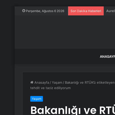
SOLO
Perşembe, Ağustos 6 2026
Son Dakika Haberleri
ANASAY
Anasayfa
/
Yaşam
/
Bakanlığı ve RTÜK’ü etiketleyen
tehdit ve taciz ediliyorum
Yaşam
Bakanlığı ve RT