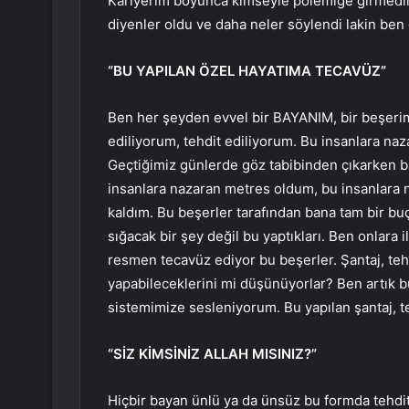
Kariyerim boyunca kimseyle polemiğe girmedim
diyenler oldu ve daha neler söylendi lakin be
“BU YAPILAN ÖZEL HAYATIMA TECAVÜZ”
Ben her şeyden evvel bir BAYANIM, bir beşerim.
ediliyorum, tehdit ediliyorum. Bu insanlara naz
Geçtiğimiz günlerde göz tabibinden çıkarken b
insanlara nazaran metres oldum, bu insanlara na
kaldım. Bu beşerler tarafından bana tam bir buç
sığacak bir şey değil bu yaptıkları. Ben onlara 
resmen tecavüz ediyor bu beşerler. Şantaj, teh
yapabileceklerini mi düşünüyorlar? Ben artık b
sistemimize sesleniyorum. Bu yapılan şantaj,
“SİZ KİMSİNİZ ALLAH MISINIZ?”
Hiçbir bayan ünlü ya da ünsüz bu formda tehdit