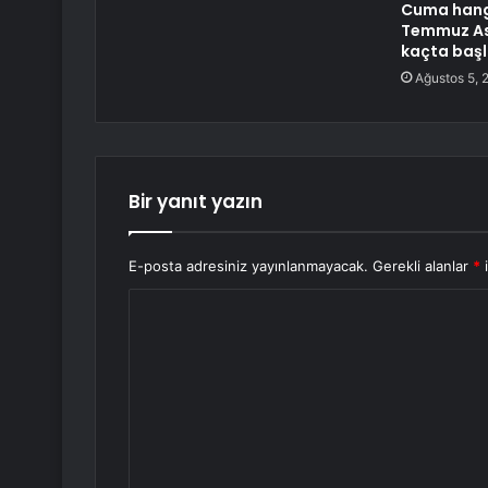
Cuma hangi 
Temmuz Ası
kaçta başl
Ağustos 5, 
Bir yanıt yazın
E-posta adresiniz yayınlanmayacak.
Gerekli alanlar
*
i
Y
o
r
u
m
*