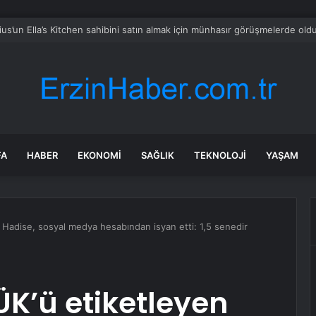
TÜRK Ordu’da Göz Doldurdu
FA
HABER
EKONOMI
SAĞLIK
TEKNOLOJI
YAŞAM
 Hadise, sosyal medya hesabından isyan etti: 1,5 senedir
ÜK’ü etiketleyen