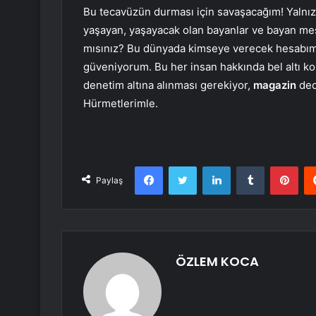
Bu tecavüzün durması için savaşacağım! Yalnızc
yaşayan, yaşayacak olan bayanlar ve bayan mes
mısınız? Bu dünyada kimseye verecek hesabım
güveniyorum. Bu her insan hakkında bel altı 
denetim altına alınması gerekiyor,
magazin
dedi
Hürmetlerimle.
Facebook
Twitter
LinkedIn
Tumblr
Pint
Paylaş
ÖZLEM KOCA