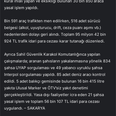
kural ihlali yapan ve eksikliği bulunan 30 bin 850 araca
yasal işlem yapıldı.
Bin 591 araç trafikten men edilirken, 516 adet sürücü
belgesi (alkol, uyuşturucu, drift, ceza puanı aşımı vb.)
nedenlerden dolayı geri alındı. Toplam 95 milyon 42 bin
924 TL trafik idari para cezası karar tutanağı düzenledi.
Ayrıca Sahil Güvenlik Karakol Komutanlığınca yapılan
çalışmalarda; aranan şahısların yakalanmasına yönelik 834
şahsa UYAP sorgulaması ve 49 yabancı uyruklu şahsa
Interpol sorgulaması yapıldı. 85 adet deniz aracı kontrol
edildi. 5 adet balıkçı gemisinde bulunan 16 bin 415 litre
yakıta Ulusal Marker ve ÖTV’siz yakıt denetimi
gerçekleştirildi. Yasa dışı faaliyetler icra eden 21 şahsa
yasal işlem ve toplam 56 bin 107 TL idari para cezası
uygulandı. – SAKARYA