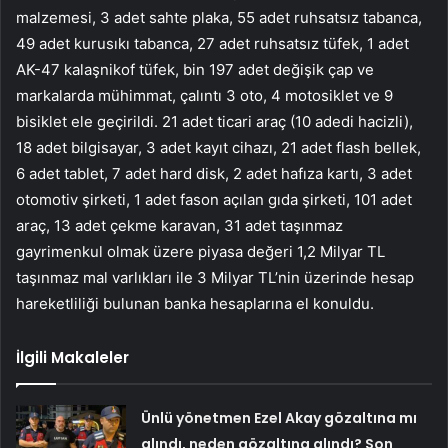
malzemesi, 3 adet sahte plaka, 55 adet ruhsatsız tabanca,
49 adet kurusıkı tabanca, 27 adet ruhsatsız tüfek, 1 adet
AK-47 kalaşnikof tüfek, bin 197 adet değişik çap ve
markalarda mühimmat, çalıntı 3 oto, 4 motosiklet ve 9
bisiklet ele geçirildi. 21 adet ticari araç (10 adedi hacizli),
18 adet bilgisayar, 3 adet kayıt cihazı, 21 adet flash bellek,
6 adet tablet, 7 adet hard disk, 2 adet hafıza kartı, 3 adet
otomotiv şirketi, 1 adet fason açılan gıda şirketi, 101 adet
araç, 13 adet çekme karavan, 31 adet taşınmaz
gayrimenkul olmak üzere piyasa değeri 1,2 Milyar TL
taşınmaz mal varlıkları ile 3 Milyar TL’nin üzerinde hesap
hareketliliği bulunan banka hesaplarına el konuldu.
İlgili Makaleler
Ünlü yönetmen Ezel Akay gözaltına mı
alındı, neden gözaltına alındı? Son