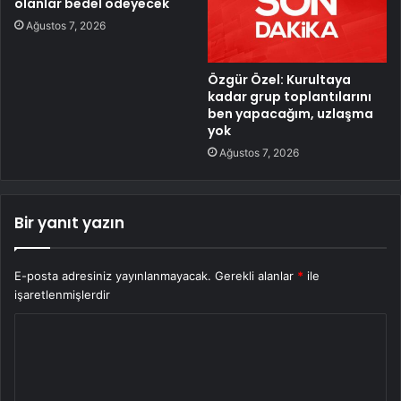
olanlar bedel ödeyecek
Ağustos 7, 2026
Özgür Özel: Kurultaya
kadar grup toplantılarını
ben yapacağım, uzlaşma
yok
Ağustos 7, 2026
Bir yanıt yazın
E-posta adresiniz yayınlanmayacak.
Gerekli alanlar
*
ile
işaretlenmişlerdir
Y
o
r