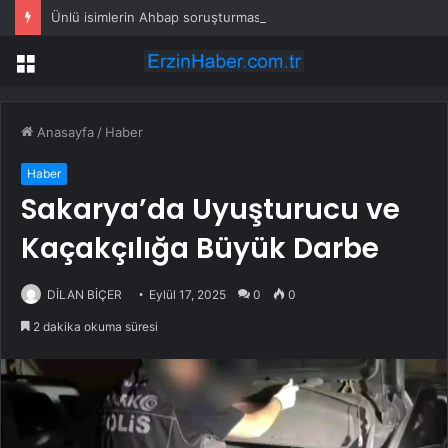
Ünlü isimlerin Ahbap soruşturmasındaki ifadesi ortaya çıktı
Menü
Anasayfa
/
Haber
Haber
Sakarya’da Uyuşturucu ve
Kaçakçılığa Büyük Darbe
DİLAN BİÇER
Eylül 17, 2025
0
0
2 dakika okuma süresi