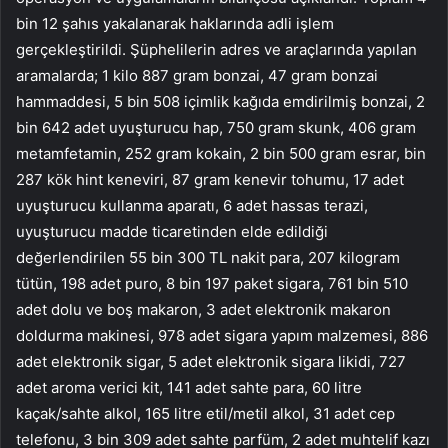
bin 12 şahıs yakalanarak haklarında adli işlem
gerçekleştirildi. Şüphelilerin adres ve araçlarında yapılan
aramalarda; 1 kilo 887 gram bonzai, 47 gram bonzai
hammaddesi, 5 bin 508 içimlik kağıda emdirilmiş bonzai, 2
bin 642 adet uyuşturucu hap, 750 gram skunk, 406 gram
metamfetamin, 252 gram kokain, 2 bin 500 gram esrar, bin
287 kök hint keneviri, 87 gram kenevir tohumu, 17 adet
uyuşturucu kullanma aparatı, 6 adet hassas terazi,
uyuşturucu madde ticaretinden elde edildiği
değerlendirilen 55 bin 300 TL nakit para, 207 kilogram
tütün, 198 adet puro, 8 bin 197 paket sigara, 761 bin 510
adet dolu ve boş makaron, 3 adet elektronik makaron
doldurma makinesi, 978 adet sigara yapım malzemesi, 886
adet elektronik sigar, 5 adet elektronik sigara likidi, 727
adet aroma verici kit, 141 adet sahte para, 60 litre
kaçak/sahte alkol, 165 litre etil/metil alkol, 31 adet cep
telefonu, 3 bin 309 adet sahte parfüm, 2 adet muhtelif kazı